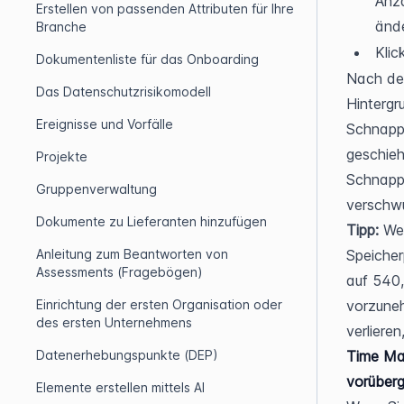
Anza
Erstellen von passenden Attributen für Ihre
ände
Branche
Klic
Dokumentenliste für das Onboarding
Nach dem
Das Datenschutzrisikomodell
Hintergr
Ereignisse und Vorfälle
Schnapps
geschieh
Projekte
Schnapps
Gruppenverwaltung
verschw
Dokumente zu Lieferanten hinzufügen
Tipp:
 We
Anleitung zum Beantworten von
Speicher
Assessments (Fragebögen)
auf 540,
Einrichtung der ersten Organisation oder
vorzuneh
des ersten Unternehmens
verliere
Datenerhebungspunkte (DEP)
Time Mac
vorüberg
Elemente erstellen mittels AI