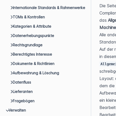
Die Seit
Internationale Standards & Rahmenwerke
Complian
TOMs & Kontrollen
das 
Allg
Kategorien & Attribute
Machine
Alle and
Datenerhebungspunkte
Standard
Rechtsgrundlage
Auf der 
Berechtigtes Interesse
Dokumente & Richtlinien
Allgeme
schreibg
Aufbewahrung & Löschung
Layout: 
Datenfluss
dem die 
Lieferanten
Aufbewah
ein klei
Fragebögen
Bearbeit
Verwalten
Bearbeit