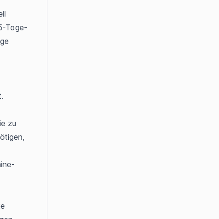
l 
65-Tage-
ge 
.
e zu 
tigen, 
ine-
e 