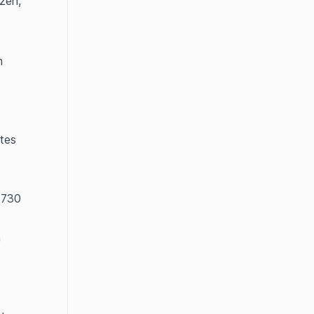
en, 
 
es 
 730 
 