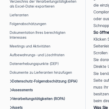
Verzeichnis der Verarbeitungstätigkeiten
die einz
als Excel-Datei exportieren
Complian
Lieferanten
oder aus
Folgenabschätzungen
Schnapp
So öffne
Dokumentation Ihres berechtigten
Interesses
Klicken S
Seitenle
Meetings und Aktivitäten
Scrollen 
Aufbewahrungs- und Löschfristen
Sie dara
Datenerhebungspunkte (DEP)
Direkte 
Dokumente zu Lieferanten hinzufügen
Sie benö
Seite au
Datenschutz-Folgenabschätzung (DPIA)
muss Ihr
Assessments
besitzen
Verarbeitungstätigkeiten (ROPA)
beim dir
Was Sie
Assets