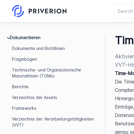
Tim
Dokumentieren
Dokumente und Richtlinien
Aktivie
Fragebögen
VVT-His
Technische- und Organisatorische
Time-Ma
Massnahmen (TOMs)
Die Time
Berichte
Complian
Verzeichnis der Assets
Hinterg
Einträge
Frameworks
Datensat
Verzeichnis der Verarbeitungstätigkeiten
Benutzer
(VVT)
genau se