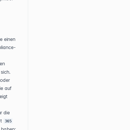
e einen 
liance-
en 
sich.
 oder 
e auf 
igt 
 die 
t 
365
 haben: 