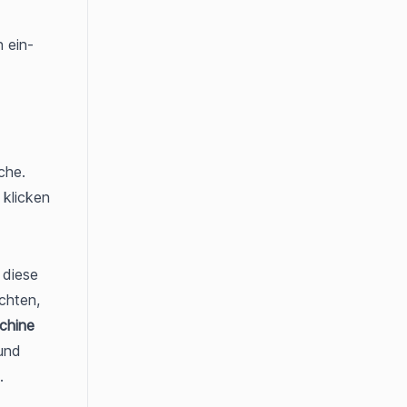
ein- 
he. 
klicken 
 diese 
hten, 
chine
und 
.