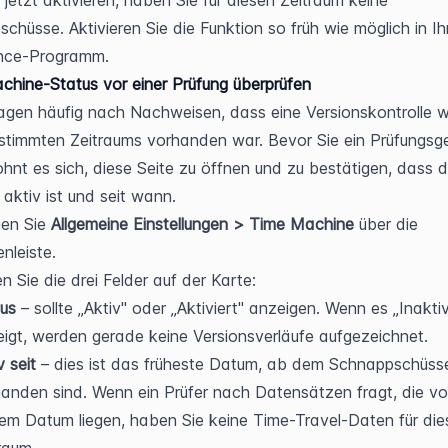
jetzt aktivieren, haben Sie für diesen Zeitraum keine 
chüsse. Aktivieren Sie die Funktion so früh wie möglich in Ih
nce-Programm.
hine-Status vor einer Prüfung überprüfen
ragen häufig nach Nachweisen, dass eine Versionskontrolle 
stimmten Zeitraums vorhanden war. Bevor Sie ein Prüfungsge
lohnt es sich, diese Seite zu öffnen und zu bestätigen, dass di
 aktiv ist und seit wann.
en Sie 
Allgemeine Einstellungen > Time Machine
 über die 
enleiste.
n Sie die drei Felder auf der Karte:
us
 – sollte „Aktiv" oder „Aktiviert" anzeigen. Wenn es „Inaktiv
igt, werden gerade keine Versionsverläufe aufgezeichnet.
v seit
 – dies ist das früheste Datum, ab dem Schnappschüsse
anden sind. Wenn ein Prüfer nach Datensätzen fragt, die vor
em Datum liegen, haben Sie keine Time-Travel-Daten für die