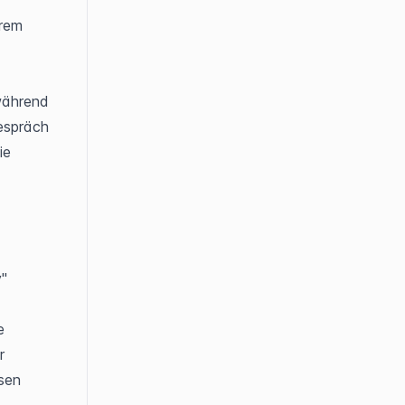
rem 
während 
spräch 
e 
" 
 
 
sen 