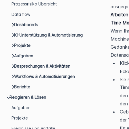
Prozessrisiko Übersicht
ausgegra
Data flow
Arbeiten
Time Ma
Dashboards
Wenn Ihr
KI-Unterstützung & Automatisierung
Machine 
Projekte
Gedanken
Datensät
Aufgaben
Klic
Besprechungen & Aktivitäten
Ecke
Workflows & Automatisierungen
Sie 
Berichte
Time
den 
Reagieren & Lösen
den 
Aufgaben
Gebe
Projekte
der 
für 
Ereignisse und Vorfälle