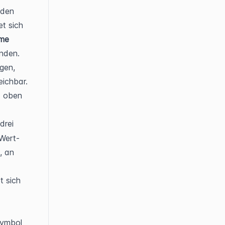
den 
t sich 
me 
nden. 
en, 
eichbar.
 oben 
rei 
-Wert-
 an 
 sich 
ymbol 