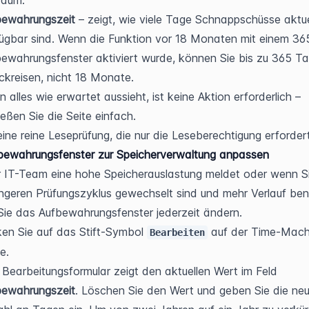
raum.
bewahrungszeit
 – zeigt, wie viele Tage Schnappschüsse aktuel
ügbar sind. Wenn die Funktion vor 18 Monaten mit einem 3
ewahrungsfenster aktiviert wurde, können Sie bis zu 365 Ta
ckreisen, nicht 18 Monate.
 alles wie erwartet aussieht, ist keine Aktion erforderlich – 
ießen Sie die Seite einfach.
 eine reine Leseprüfung, die nur die Leseberechtigung erfordert
bewahrungsfenster zur Speicherverwaltung anpassen
 IT-Team eine hohe Speicherauslastung meldet oder wenn Si
ngeren Prüfungszyklus gewechselt sind und mehr Verlauf benö
ie das Aufbewahrungsfenster jederzeit ändern.
ken Sie auf das Stift-Symbol 
 auf der Time-Mach
Bearbeiten
e.
Das Bearbeitungsformular zeigt den aktuellen Wert im Feld 
bewahrungszeit
. Löschen Sie den Wert und geben Sie die neu