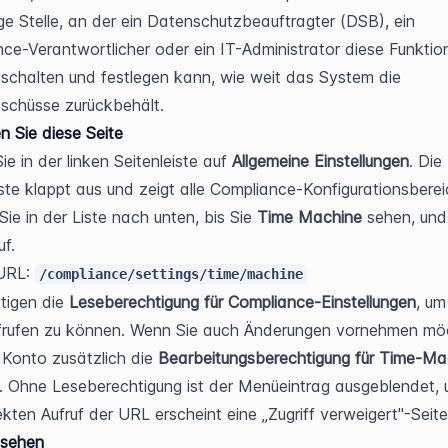
ige Stelle, an der ein Datenschutzbeauftragter (DSB), ein 
ce-Verantwortlicher oder ein IT-Administrator diese Funktion 
schalten und festlegen kann, wie weit das System die 
schüsse zurückbehält.
n Sie diese Seite
ie in der linken Seitenleiste auf 
Allgemeine Einstellungen
. Die 
iste klappt aus und zeigt alle Compliance-Konfigurationsbereic
Sie in der Liste nach unten, bis Sie 
Time Machine
 sehen, und 
uf.
URL: 
/compliance/settings/time/machine
tigen die 
Leseberechtigung für Compliance-Einstellungen
, um
frufen zu können. Wenn Sie auch Änderungen vornehmen möc
 Konto zusätzlich die 
Bearbeitungsberechtigung für Time-Ma
. Ohne Leseberechtigung ist der Menüeintrag ausgeblendet, 
ekten Aufruf der URL erscheint eine „Zugriff verweigert"-Seite
 sehen