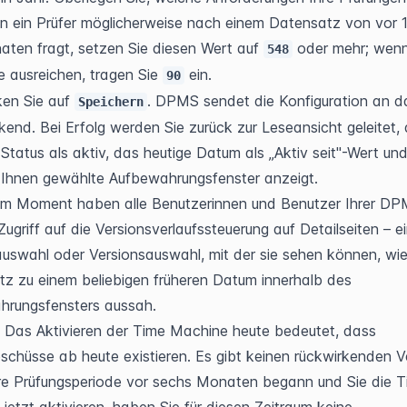
 ein Prüfer möglicherweise nach einem Datensatz von vor 1
ten fragt, setzen Sie diesen Wert auf 
 oder mehr; wenn
548
 ausreichen, tragen Sie 
 ein.
90
ken Sie auf 
. DPMS sendet die Konfiguration an da
Speichern
end. Bei Erfolg werden Sie zurück zur Leseansicht geleitet, d
Status als aktiv, das heutige Datum als „Aktiv seit"-Wert und
Ihnen gewählte Aufbewahrungsfenster anzeigt.
em Moment haben alle Benutzerinnen und Benutzer Ihrer D
Zugriff auf die Versionsverlaufssteuerung auf Detailseiten – ei
swahl oder Versionsauswahl, mit der sie sehen können, wie 
z zu einem beliebigen früheren Datum innerhalb des 
hrungsfensters aussah.
 Das Aktivieren der Time Machine heute bedeutet, dass 
chüsse ab heute existieren. Es gibt keinen rückwirkenden Ver
e Prüfungsperiode vor sechs Monaten begann und Sie die T