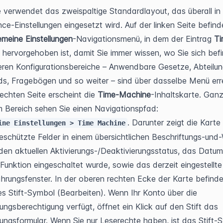
e verwendet das zweispaltige Standardlayout, das überall in 
ce-Einstellungen eingesetzt wird. Auf der linken Seite befinde
emeine Einstellungen
-Navigationsmenü, in dem der Eintrag 
Ti
 hervorgehoben ist, damit Sie immer wissen, wo Sie sich befi
eren Konfigurationsbereiche – Anwendbare Gesetze, Abteilung
s, Fragebögen und so weiter – sind über dasselbe Menü err
rechten Seite erscheint die 
Time-Machine
-Inhaltskarte. Ganz
in diesem Bereich sehen Sie einen Navigationspfad: 
. Darunter zeigt die Karte d
ine Einstellungen > Time Machine
eschützte Felder in einem übersichtlichen Beschriftungs-und
den aktuellen Aktivierungs-/Deaktivierungsstatus, das Datum,
Funktion eingeschaltet wurde, sowie das derzeit eingestellte 
rungsfenster. In der oberen rechten Ecke der Karte befindet
nes Stift-Symbol (Bearbeiten). Wenn Ihr Konto über die 
ungsberechtigung verfügt, öffnet ein Klick auf den Stift das 
ungsformular. Wenn Sie nur Leserechte haben, ist das Stift-S