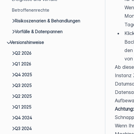
Wenn
Betroffenenrechte
Mona
Risikoszenarien & Behandlungen
Tage
Vorfälle & Datenpannen
Klic
Back
Versionshinweise
den 
Q2 2026
von 
Q1 2026
Ab dies
Q4 2025
Instanz 
Datumsau
Q3 2025
Datensat
Q2 2025
Aufbewa
Q1 2025
Achtung:
Schnapps
Q4 2024
Wenn Ihr
Q3 2024