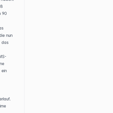
8 
 90 
s 
ie nun 
 das 
PMS-
ne 
ein 
lauf. 
ime 