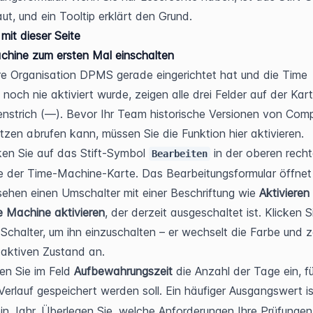
ut, und ein Tooltip erklärt den Grund.
 mit dieser Seite
chine zum ersten Mal einschalten
e Organisation DPMS gerade eingerichtet hat und die Time 
noch nie aktiviert wurde, zeigen alle drei Felder auf der Kart
strich (—). Bevor Ihr Team historische Versionen von Comp
zen abrufen kann, müssen Sie die Funktion hier aktivieren.
ken Sie auf das Stift-Symbol 
 in der oberen recht
Bearbeiten
 der Time-Machine-Karte. Das Bearbeitungsformular öffnet 
sehen einen Umschalter mit einer Beschriftung wie 
Aktivieren
 Machine aktivieren
, der derzeit ausgeschaltet ist. Klicken Si
Schalter, um ihn einzuschalten – er wechselt die Farbe und ze
aktiven Zustand an.
n Sie im Feld 
Aufbewahrungszeit
 die Anzahl der Tage ein, für
Verlauf gespeichert werden soll. Ein häufiger Ausgangswert is
ein Jahr. Überlegen Sie, welche Anforderungen Ihre Prüfungen