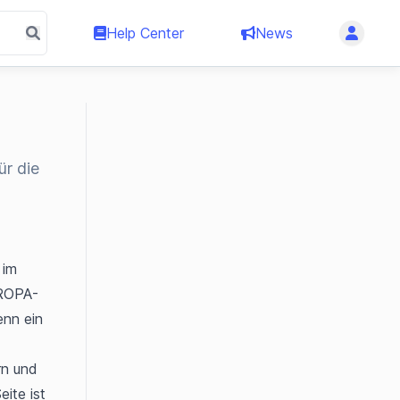
Help Center
News
ür die
im 
 ROPA-
nn ein 
n und 
te ist 