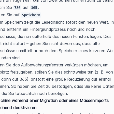
hl an Tagen ein. Um von zwei Jahren auf ein Jahr zu verkürz
rn Sie 
 auf 
.
730
365
ken Sie auf 
.
Speichern
 Speichern zeigt die Leseansicht sofort den neuen Wert. Im
und entfernt ein Hintergrundprozess nach und nach 
chüsse, die nun außerhalb des neuen Fensters liegen. Dies 
t nicht sofort – gehen Sie nicht davon aus, dass alte 
chüsse unmittelbar nach dem Speichern eines kürzeren Wert
unden sind.
nn Sie das Aufbewahrungsfenster verkürzen möchten, um 
platz freizugeben, sollten Sie dies schrittweise tun (z. B. von
 dann auf 365), anstatt eine große Reduzierung auf einmal 
men. So haben Sie Zeit zu bestätigen, dass Sie keine Daten
n, die Sie tatsächlich noch benötigen.
hine während einer Migration oder eines Massenimports 
ehend deaktivieren