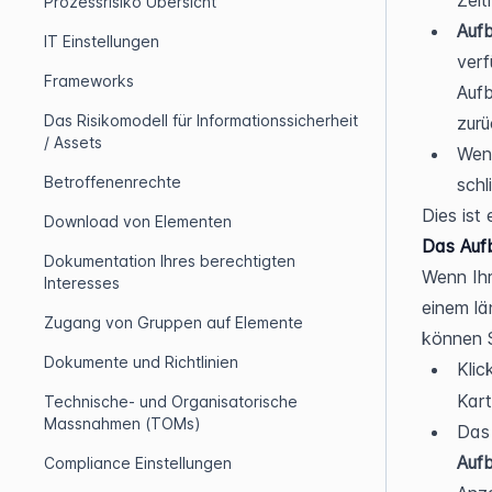
Zeit
Prozessrisiko Übersicht
Auf
IT Einstellungen
verf
Frameworks
Aufb
Das Risikomodell für Informationssicherheit
zurü
/ Assets
Wenn
Betroffenenrechte
schl
Dies ist
Download von Elementen
Das Auf
Dokumentation Ihres berechtigten
Wenn Ihr
Interesses
einem lä
Zugang von Gruppen auf Elemente
können S
Dokumente und Richtlinien
Klic
Kart
Technische- und Organisatorische
Massnahmen (TOMs)
Auf
Compliance Einstellungen