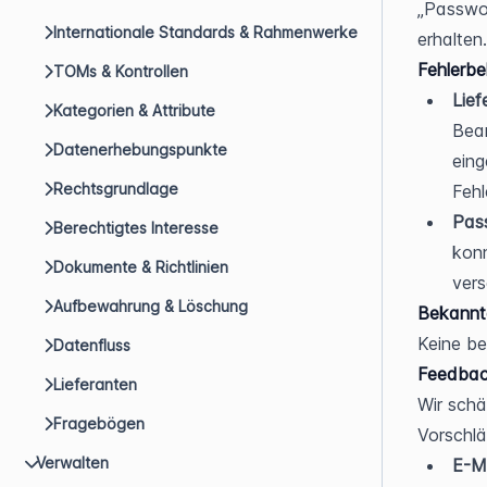
„Passwor
Internationale Standards & Rahmenwerke
erhalten.
Fehlerb
TOMs & Kontrollen
Lief
Kategorien & Attribute
Bear
Datenerhebungspunkte
eing
Rechtsgrundlage
Fehl
Pas
Berechtigtes Interesse
konn
Dokumente & Richtlinien
vers
Aufbewahrung & Löschung
Bekannt
Keine b
Datenfluss
Feedbac
Lieferanten
Wir schä
Fragebögen
Vorschlä
Verwalten
E-Ma