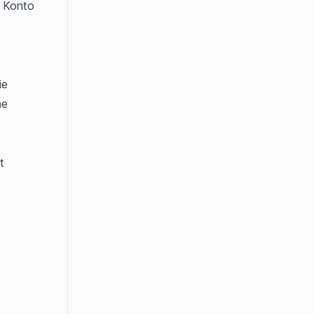
 Konto 
e 
e 
 