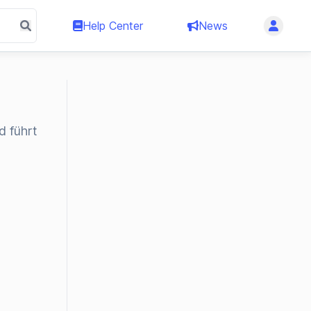
Help Center
News
d führt