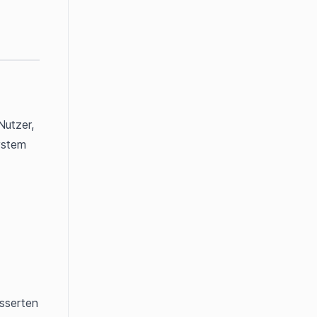
utzer, 
stem 
sserten 