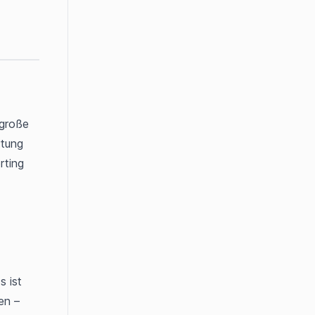
große 
tung 
ting 
s ist 
n – 