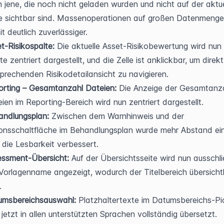
 jene, die noch nicht geladen wurden und nicht auf der aktue
e sichtbar sind. Massenoperationen auf großen Datenmengen
t deutlich zuverlässiger.
t-Risikospalte:
 Die aktuelle Asset-Risikobewertung wird nun i
te zentriert dargestellt, und die Zelle ist anklickbar, um direkt 
prechenden Risikodetailansicht zu navigieren.
orting – Gesamtanzahl Dateien:
 Die Anzeige der Gesamtanza
ien im Reporting-Bereich wird nun zentriert dargestellt.
andlungsplan:
 Zwischen dem Warnhinweis und der 
onsschaltfläche im Behandlungsplan wurde mehr Abstand eing
die Lesbarkeit verbessert.
essment-Übersicht:
 Auf der Übersichtsseite wird nun ausschlie
Vorlagenname angezeigt, wodurch der Titelbereich übersichtli
.
umsbereichsauswahl:
 Platzhaltertexte im Datumsbereichs-Pic
 jetzt in allen unterstützten Sprachen vollständig übersetzt.