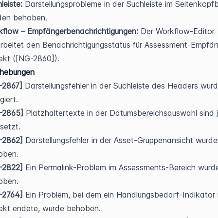
leiste:
 Darstellungsprobleme in der Suchleiste im Seitenkopfb
den behoben.
kflow – Empfängerbenachrichtigungen:
 Der Workflow-Editor 
rbeitet den Benachrichtigungsstatus für Assessment-Empfän
ekt ([NG-2860]).
ehebungen
-2867]
 Darstellungsfehler in der Suchleiste des Headers wurd
giert.
-2865]
 Platzhaltertexte in der Datumsbereichsauswahl sind j
setzt.
-2862]
 Darstellungsfehler in der Asset-Gruppenansicht wurde
oben.
-2822]
 Ein Permalink-Problem im Assessments-Bereich wurde
oben.
-2764]
 Ein Problem, bei dem ein Handlungsbedarf-Indikator n
ekt endete, wurde behoben.