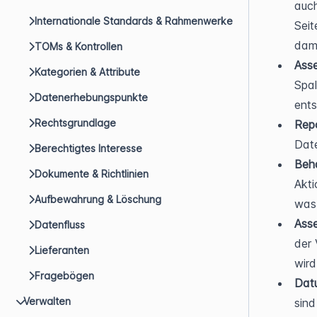
auch
Internationale Standards & Rahmenwerke
Seit
dami
TOMs & Kontrollen
Asse
Kategorien & Attribute
Spal
Datenerhebungspunkte
ents
Rechtsgrundlage
Rep
Date
Berechtigtes Interesse
Beh
Dokumente & Richtlinien
Akti
Aufbewahrung & Löschung
was 
Ass
Datenfluss
der 
Lieferanten
wird
Fragebögen
Dat
Verwalten
sind