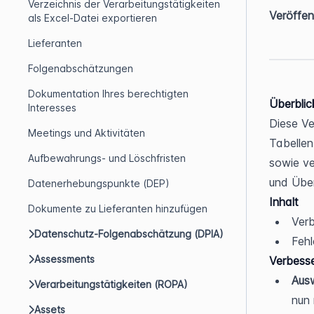
Verzeichnis der Verarbeitungstätigkeiten
Veröffen
als Excel-Datei exportieren
Lieferanten
Folgenabschätzungen
Dokumentation Ihres berechtigten
Überblic
Interesses
Diese Ve
Meetings und Aktivitäten
Tabellen
Aufbewahrungs- und Löschfristen
sowie ve
und Übe
Datenerhebungspunkte (DEP)
Inhalt
Dokumente zu Lieferanten hinzufügen
Ver
Datenschutz-Folgenabschätzung (DPIA)
Feh
Assessments
Verbess
Ausw
Verarbeitungstätigkeiten (ROPA)
nun 
Assets