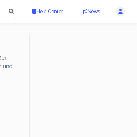
Help Center
News
ßen
n und
n.