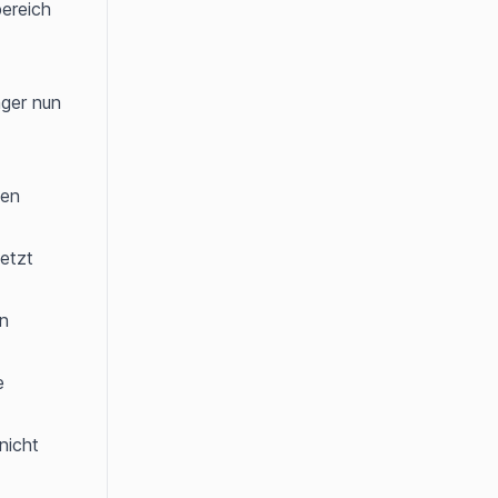
ereich 
ger nun 
en 
etzt 
n 
 
icht 