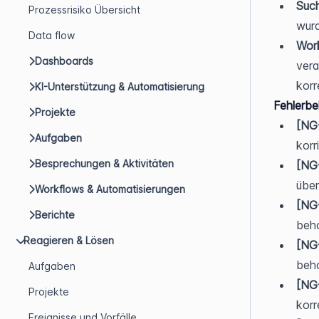
Such
Prozessrisiko Übersicht
wur
Data flow
Wor
Dashboards
vera
korr
KI-Unterstützung & Automatisierung
Fehlerb
Projekte
[NG
Aufgaben
korri
Besprechungen & Aktivitäten
[NG
über
Workflows & Automatisierungen
[NG
Berichte
beh
Reagieren & Lösen
[NG
beh
Aufgaben
[NG
Projekte
korr
Ereignisse und Vorfälle