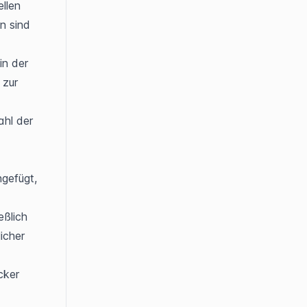
llen 
 sind 
n der 
zur 
hl der 
efügt, 
ßlich 
cher 
ker 