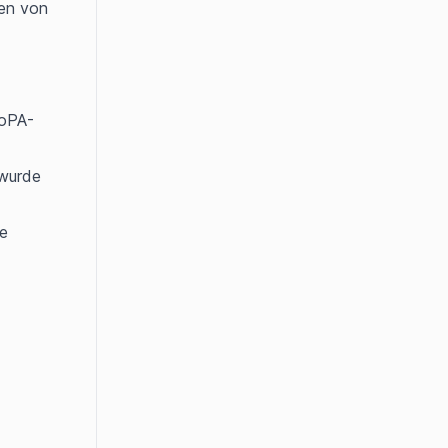
en von 
RoPA-
wurde 
e 