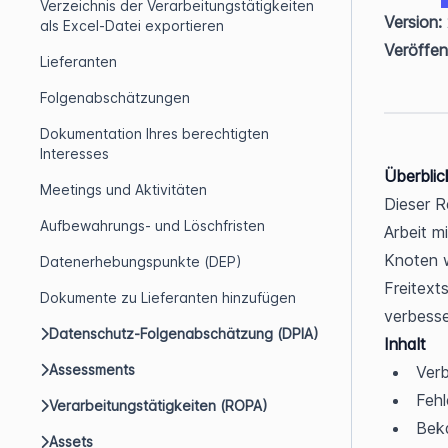
Verzeichnis der Verarbeitungstätigkeiten
Version:
als Excel-Datei exportieren
Veröffen
Lieferanten
Folgenabschätzungen
Dokumentation Ihres berechtigten
Interesses
Überblic
Meetings und Aktivitäten
Dieser R
Aufbewahrungs- und Löschfristen
Arbeit m
Knoten w
Datenerhebungspunkte (DEP)
Freitext
Dokumente zu Lieferanten hinzufügen
verbesse
Datenschutz-Folgenabschätzung (DPIA)
Inhalt
Assessments
Ver
Feh
Verarbeitungstätigkeiten (ROPA)
Bek
Assets