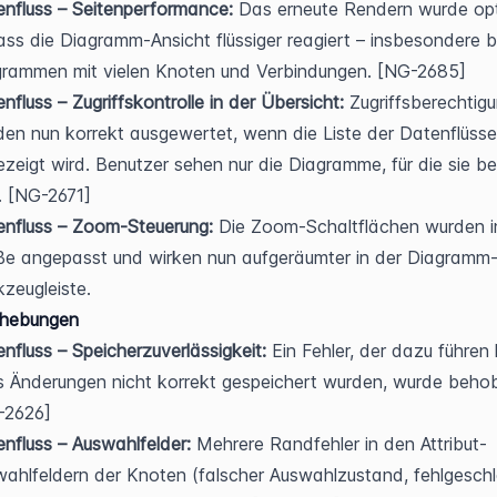
nfluss – Seitenperformance:
 Das erneute Rendern wurde opti
ss die Diagramm-Ansicht flüssiger reagiert – insbesondere be
grammen mit vielen Knoten und Verbindungen. [NG-2685]
nfluss – Zugriffskontrolle in der Übersicht:
 Zugriffsberechtigu
en nun korrekt ausgewertet, wenn die Liste der Datenflüsse 
zeigt wird. Benutzer sehen nur die Diagramme, für die sie ber
. [NG-2671]
nfluss – Zoom-Steuerung:
 Die Zoom-Schaltflächen wurden in
ße angepasst und wirken nun aufgeräumter in der Diagramm
zeugleiste.
ehebungen
nfluss – Speicherzuverlässigkeit:
 Ein Fehler, der dazu führen 
 Änderungen nicht korrekt gespeichert wurden, wurde behob
-2626]
nfluss – Auswahlfelder:
 Mehrere Randfehler in den Attribut-
ahlfeldern der Knoten (falscher Auswahlzustand, fehlgeschl