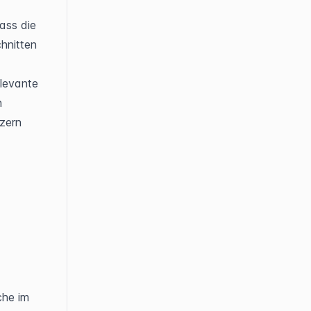
ass die 
nitten 
elevante 
 
zern 
he im 