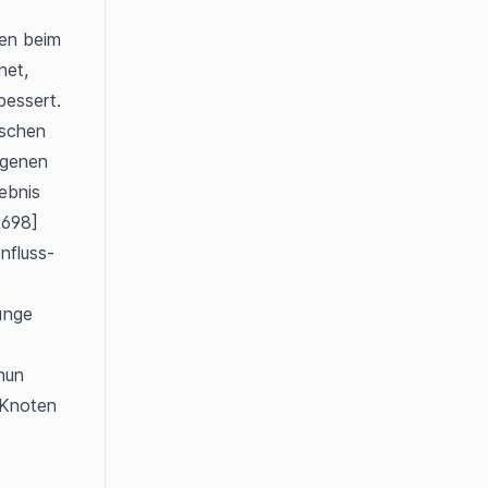
n beim 
et, 
bessert.
schen 
genen 
bnis 
2698]
nfluss-
nge 
nun 
Knoten 