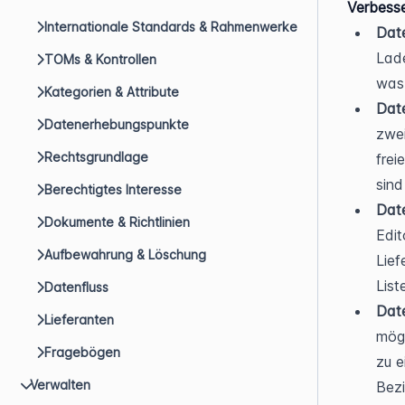
Verbess
Internationale Standards & Rahmenwerke
Date
Lade
TOMs & Kontrollen
was 
Kategorien & Attribute
Date
Datenerhebungspunkte
zwe
Rechtsgrundlage
frei
sind
Berechtigtes Interesse
Date
Dokumente & Richtlinien
Edit
Aufbewahrung & Löschung
Lief
List
Datenfluss
Date
Lieferanten
mögl
Fragebögen
zu e
Verwalten
Bez