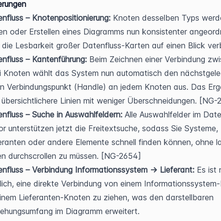
erungen
nfluss – Knotenpositionierung:
 Knoten desselben Typs werde
n oder Erstellen eines Diagramms nun konsistenter angeordn
die Lesbarkeit großer Datenfluss-Karten auf einen Blick ver
nfluss – Kantenführung:
 Beim Zeichnen einer Verbindung zwi
i Knoten wählt das System nun automatisch den nächstgele
en Verbindungspunkt (Handle) an jedem Knoten aus. Das Erge
 übersichtlichere Linien mit weniger Überschneidungen. [NG-
nfluss – Suche in Auswahlfeldern:
 Alle Auswahlfelder im Date
or unterstützen jetzt die Freitextsuche, sodass Sie Systeme, 
eranten oder andere Elemente schnell finden können, ohne la
en durchscrollen zu müssen. [NG-2654]
nfluss – Verbindung Informationssystem → Lieferant:
 Es ist 
ich, eine direkte Verbindung von einem Informationssystem-
inem Lieferanten-Knoten zu ziehen, was den darstellbaren 
iehungsumfang im Diagramm erweitert.