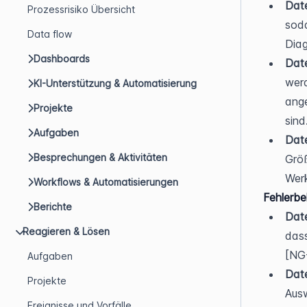
Date
Prozessrisiko Übersicht
soda
Data flow
Dia
Dashboards
Date
werd
KI-Unterstützung & Automatisierung
ange
Projekte
sind
Aufgaben
Date
Besprechungen & Aktivitäten
Grö
Werk
Workflows & Automatisierungen
Fehlerb
Berichte
Date
Reagieren & Lösen
dass
[NG
Aufgaben
Date
Projekte
Ausw
Ereignisse und Vorfälle