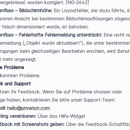
ergebnisse) wurden korrigiert. [NG-2642]
nfluss – Bildschirmhöhe:
 Ein Layoutfehler, der dazu führte, d
ramm-Ansicht bei bestimmten Bildschirmauflösungen abgesch
 falsch dimensioniert wurde, ist behoben.
nfluss – Fehlerhafte Fehlermeldung unterdrückt:
 Eine nicht r
ermeldung („Objekt wurde aktualisiert"), die unter bestimmten
ngungen beim gleichzeitigen Bearbeiten erschien, wird Benut
t mehr angezeigt.
e Probleme
ekannten Probleme.
k und Support
tzen Ihr Feedback. Wenn Sie auf Probleme stossen oder 
ge haben, kontaktieren Sie bitte unser Support-Team:
il:
hello@priverion.com
ing vereinbaren:
 Über das Hilfe-Widget
dback mit Screenshots geben:
 Über die Feedback-Schaltfläc