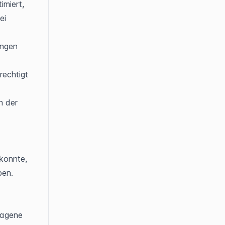
miert, 
i 
ngen 
echtigt 
 der 
-
konnte, 
en. 
agene 