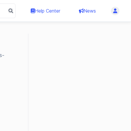
Help Center
News
s-