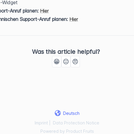
e-Widget
ort-Anruf planen:
Hier
nischen Support-Anruf planen:
Hier
Was this article helpful?
😁
😐
😠
Deutsch
Imprint
|
Data Protection Notice
Powered by Product Fruits