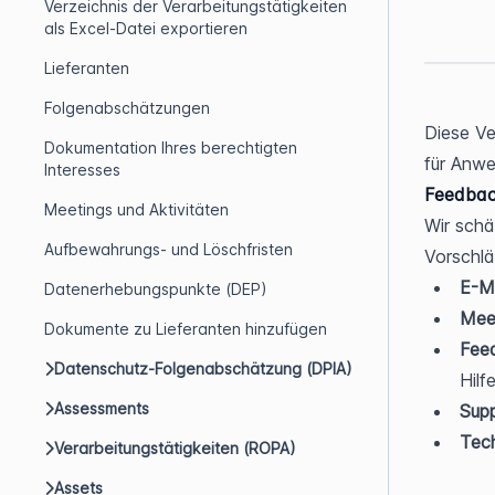
Verzeichnis der Verarbeitungstätigkeiten
als Excel-Datei exportieren
Lieferanten
Folgenabschätzungen
Diese Ve
Dokumentation Ihres berechtigten
für Anwe
Interesses
Feedbac
Meetings und Aktivitäten
Wir schä
Aufbewahrungs- und Löschfristen
Vorschlä
E-Ma
Datenerhebungspunkte (DEP)
Meet
Dokumente zu Lieferanten hinzufügen
Fee
Datenschutz-Folgenabschätzung (DPIA)
Hilf
Assessments
Supp
Tech
Verarbeitungstätigkeiten (ROPA)
Assets