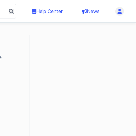
Help Center
News
e