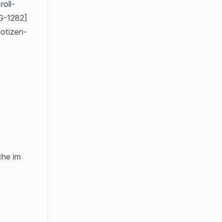
roll-
G-1282]
Notizen-
he im 