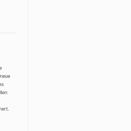
 
neue 
s 
len 
ert.