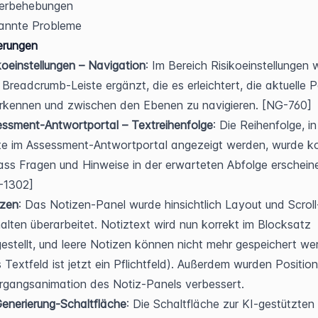
lerbehebungen
annte Probleme
erungen
koeinstellungen – Navigation
: Im Bereich Risikoeinstellungen 
 Breadcrumb-Leiste ergänzt, die es erleichtert, die aktuelle Po
rkennen und zwischen den Ebenen zu navigieren. [NG-760]
ssment-Antwortportal – Textreihenfolge
: Die Reihenfolge, in
e im Assessment-Antwortportal angezeigt werden, wurde korr
ss Fragen und Hinweise in der erwarteten Abfolge erscheine
-1302]
izen
: Das Notizen-Panel wurde hinsichtlich Layout und Scroll
alten überarbeitet. Notiztext wird nun korrekt im Blocksatz 
estellt, und leere Notizen können nicht mehr gespeichert wer
 Textfeld ist jetzt ein Pflichtfeld). Außerdem wurden Position
gangsanimation des Notiz-Panels verbessert.
enerierung-Schaltfläche
: Die Schaltfläche zur KI-gestützten 