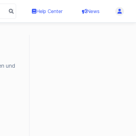
Help Center
News
en und