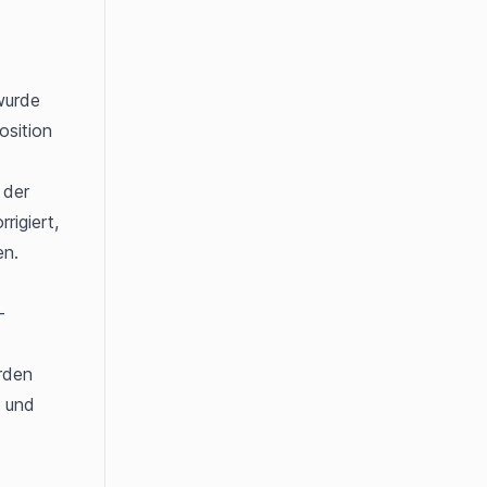
wurde 
sition 
 der 
igiert, 
n. 
-
den 
 und 