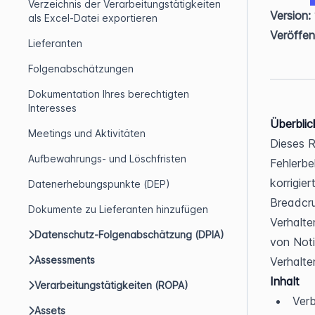
Verzeichnis der Verarbeitungstätigkeiten
Version:
als Excel-Datei exportieren
Veröffen
Lieferanten
Folgenabschätzungen
Dokumentation Ihres berechtigten
Interesses
Überblic
Meetings und Aktivitäten
Dieses R
Aufbewahrungs- und Löschfristen
Fehlerbe
korrigie
Datenerhebungspunkte (DEP)
Breadcru
Dokumente zu Lieferanten hinzufügen
Verhalte
Datenschutz-Folgenabschätzung (DPIA)
von Noti
Assessments
Verhalte
Inhalt
Verarbeitungstätigkeiten (ROPA)
Ver
Assets