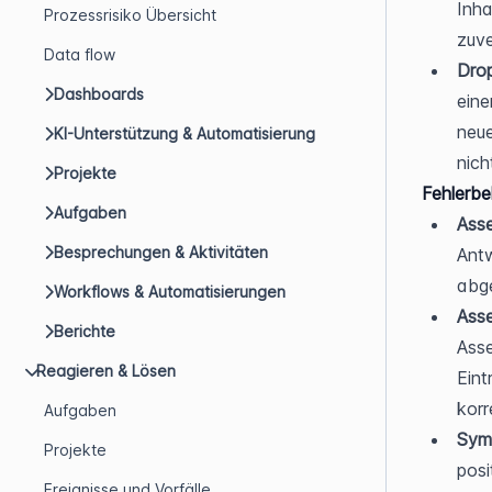
Inha
Prozessrisiko Übersicht
zuve
Data flow
Dro
Dashboards
eine
neue
KI-Unterstützung & Automatisierung
nich
Projekte
Fehlerb
Aufgaben
Ass
Besprechungen & Aktivitäten
Antw
abg
Workflows & Automatisierungen
Ass
Berichte
Asse
Reagieren & Lösen
Eint
korr
Aufgaben
Sym
Projekte
posi
Ereignisse und Vorfälle