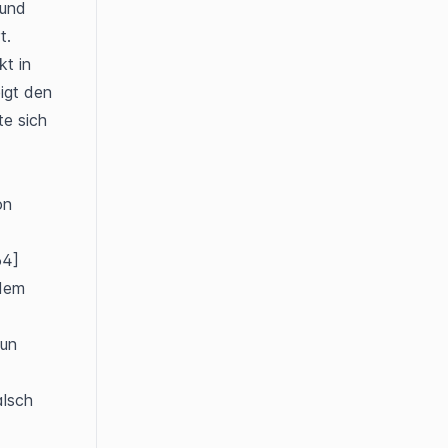
und 
t.
t in 
gt den 
e sich 
n 
64]
dem 
un 
lsch 