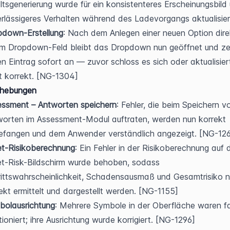
ltsgenerierung wurde für ein konsistenteres Erscheinungsbild 
rlässigeres Verhalten während des Ladevorgangs aktualisier
pdown-Erstellung
: Nach dem Anlegen einer neuen Option direk
m Dropdown-Feld bleibt das Dropdown nun geöffnet und zei
n Eintrag sofort an — zuvor schloss es sich oder aktualisiert
t korrekt. [NG-1304]
ehebungen
essment – Antworten speichern
: Fehler, die beim Speichern vo
orten im Assessment-Modul auftraten, werden nun korrekt 
efangen und dem Anwender verständlich angezeigt. [NG-12
et-Risikoberechnung
: Ein Fehler in der Risikoberechnung auf 
t-Risk-Bildschirm wurde behoben, sodass 
rittswahrscheinlichkeit, Schadensausmaß und Gesamtrisiko n
ekt ermittelt und dargestellt werden. [NG-1155]
bolausrichtung
: Mehrere Symbole in der Oberfläche waren fa
tioniert; ihre Ausrichtung wurde korrigiert. [NG-1296]