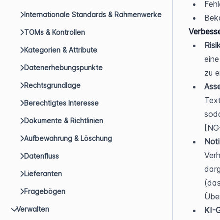
Feh
Internationale Standards & Rahmenwerke
Bek
Verbess
TOMs & Kontrollen
Risi
Kategorien & Attribute
eine
Datenerhebungspunkte
zu e
Rechtsgrundlage
Asse
Text
Berechtigtes Interesse
soda
Dokumente & Richtlinien
[NG
Aufbewahrung & Löschung
Not
Verh
Datenfluss
darg
Lieferanten
(das
Fragebögen
Über
Verwalten
KI-G