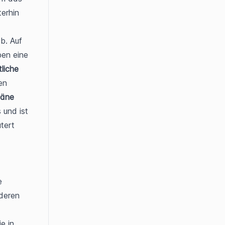
rhin 
. Auf 
en eine 
liche 
n 
äne
und ist 
ert 
 
deren 
e in 