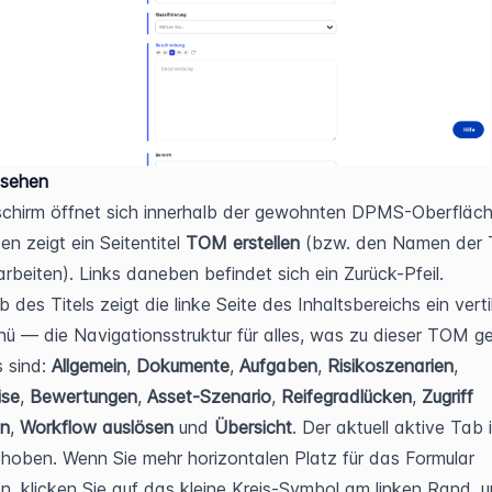
 sehen
schirm öffnet sich innerhalb der gewohnten DPMS-Oberfläche
n zeigt ein Seitentitel 
TOM erstellen
 (bzw. den Namen der
rbeiten). Links daneben befindet sich ein Zurück-Pfeil.
 des Titels zeigt die linke Seite des Inhaltsbereichs ein verti
 — die Navigationsstruktur für alles, was zu dieser TOM geh
 sind: 
Allgemein
, 
Dokumente
, 
Aufgaben
, 
Risikosze­narien
, 
se
, 
Bewertungen
, 
Asset-Szenario
, 
Reifegradlücken
, 
Zugriff 
en
, 
Workflow auslösen
 und 
Übersicht
. Der aktuell aktive Tab i
hoben. Wenn Sie mehr horizontalen Platz für das Formular 
n, klicken Sie auf das kleine Kreis-Symbol am linken Rand, u