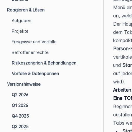
Menü ein
Reagieren & Lösen
an, welc
Aufgaben
Der Haup
Projekte
dem Tab
kompakte
Ereignisse und Vorfälle
Person
-
Betroffenenrechte
vertikal
Risikoszenarien & Behandlungen
und 
Sta
auf jede
Vorfälle & Datenpannen
wird).
Versionshinweise
Arbeiten
Q2 2026
Eine TOM
Q1 2026
Beginne
ausfülle
Q4 2025
Tabs wer
Q3 2025
Stat