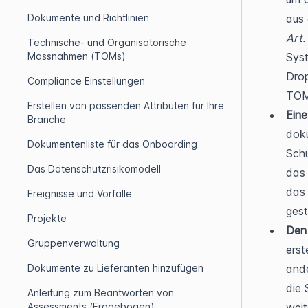
aus 
Dokumente und Richtlinien
Art.
Technische- und Organisatorische
Syst
Massnahmen (TOMs)
Drop
Compliance Einstellungen
TOM
Erstellen von passenden Attributen für Ihre
Eine
Branche
doku
Dokumentenliste für das Onboarding
Schu
Das Datenschutzrisikomodell
das 
das 
Ereignisse und Vorfälle
gest
Projekte
Den
Gruppenverwaltung
erst
ande
Dokumente zu Lieferanten hinzufügen
die 
Anleitung zum Beantworten von
weit
Assessments (Fragebögen)