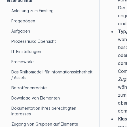
Erste Schritte
Der 
Anleitung zum Einstieg
ange
Fragebögen
eind
Typ
Aufgaben
wähl
Prozessrisiko Übersicht
besc
IT Einstellungen
oder
Frameworks
dan
Com
Das Risikomodell für Informationssicherheit
/ Assets
Zug
wähl
Betroffenenrechte
zum 
Download von Elementen
aber
Dokumentation Ihres berechtigten
domä
Interesses
Klas
Zugang von Gruppen auf Elemente
um d