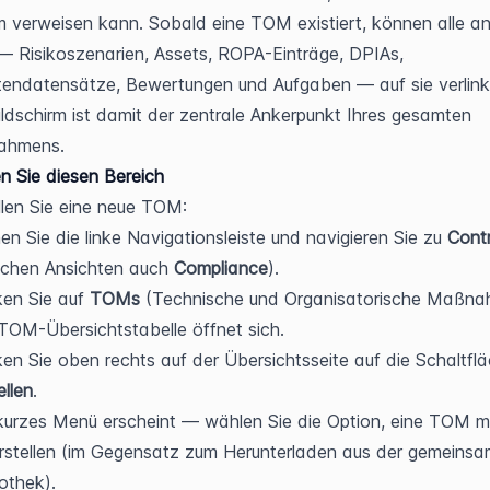
m verweisen kann. Sobald eine TOM existiert, können alle an
 Risikoszenarien, Assets, ROPA-Einträge, DPIAs, 
tendatensätze, Bewertungen und Aufgaben — auf sie verlinke
ildschirm ist damit der zentrale Ankerpunkt Ihres gesamten 
rahmens.
n Sie diesen Bereich
llen Sie eine neue TOM:
en Sie die linke Navigationsleiste und navigieren Sie zu 
Contr
chen Ansichten auch 
Compliance
).
ken Sie auf 
TOMs
 (Technische und Organisatorische Maßnah
TOM-Übersichtstabelle öffnet sich.
ellen
.
kurzes Menü erscheint — wählen Sie die Option, eine TOM ma
rstellen (im Gegensatz zum Herunterladen aus der gemeinsa
iothek).