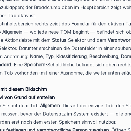
zuklappen; der Breadcrumb oben im Hauptbereich zeigt weite
her Tab aktiv ist.
tinhaltsbereich rechts zeigt das Formular für den aktiven Tab
 
Allgemein
 — wo jede neue TOM beginnt — befindet sich ob
 Aktionsleiste mit dem 
Status
-Selektor und dem 
Verantwort
Selektor. Darunter erscheinen die Datenfelder in einer saubere
en Anordnung: 
Name
, 
Typ
, 
Klassifizierung
, 
Beschreibung
, 
Dom
ndard
. Eine 
Speichern
-Schaltfläche befindet sich oben rechts 
m Tab vorhanden (mit einer Ausnahme, die weiter unten erläut
 mit diesem Bildschirm
 von Grund auf erstellen
n Sie auf dem Tab 
Allgemein
. Dies ist der einzige Tab, den Sie
n müssen, bevor der Datensatz im System existiert — alle an
den erst nach dem ersten Speichern sinnvoll nutzbar.
us festlegen und verantwortliche Person zuweisen.
 Öffnen Si