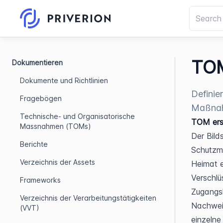
TOM
Dokumentieren
Dokumente und Richtlinien
Definie
Fragebögen
Maßnah
Technische- und Organisatorische
TOM ers
Massnahmen (TOMs)
Der Bild
Berichte
Schutzma
Verzeichnis der Assets
Heimat e
Verschlü
Frameworks
Zugangsk
Verzeichnis der Verarbeitungstätigkeiten
Nachweis
(VVT)
einzelne