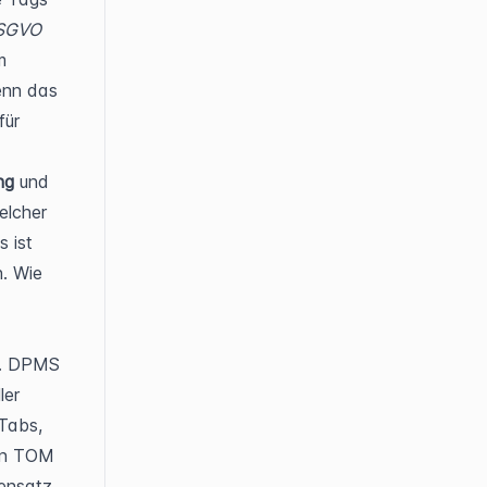
SGVO 
 
enn das 
ür 
ng
 und 
lcher 
 ist 
. Wie 
. DPMS 
er 
Tabs, 
en TOM 
ensatz 