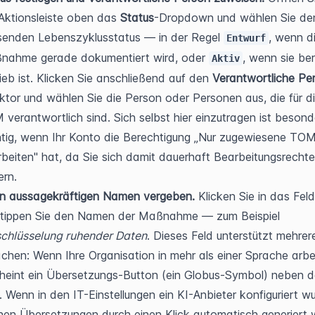
Aktionsleiste oben das 
Status
-Dropdown und wählen Sie den
enden Lebenszyklusstatus — in der Regel 
, wenn di
Entwurf
nahme gerade dokumentiert wird, oder 
, wenn sie bere
Aktiv
ieb ist. Klicken Sie anschließend auf den 
Verantwortliche Pe
ktor und wählen Sie die Person oder Personen aus, die für di
verantwortlich sind. Sich selbst hier einzutragen ist besonde
tig, wenn Ihr Konto die Berechtigung „Nur zugewiesene TOM
beiten" hat, da Sie sich damit dauerhaft Bearbeitungsrechte 
ern.
en aussagekräftigen Namen vergeben.
 Klicken Sie in das Feld
und tippen Sie den Namen der Maßnahme — zum Beispiel 
schlüsselung ruhender Daten
. Dieses Feld unterstützt mehrere
chen: Wenn Ihre Organisation in mehr als einer Sprache arbeit
heint ein Übersetzungs-Button (ein Globus-Symbol) neben d
. Wenn in den IT-Einstellungen ein KI-Anbieter konfiguriert wu
en Übersetzungen durch einen Klick automatisch generiert w