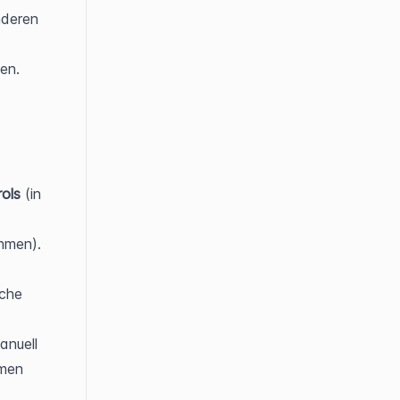
deren 
n. 
ols
 (in 
men). 
Klicken Sie oben rechts auf der Übersichtsseite auf die Schaltfläche 
nuell 
men 