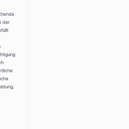
chende 
 der 
üllt 
 
Erstellungsformular zu öffnen. Zum Bearbeiten ist entweder die Berechtigung 
ch 
liche 
che 
eldung.