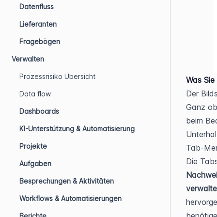
Datenfluss
Lieferanten
Fragebögen
Verwalten
Prozessrisiko Übersicht
Was Sie
Der Bild
Data flow
Ganz obe
Dashboards
beim Bea
KI-Unterstützung & Automatisierung
Unterhalb
Projekte
Tab-Menü
Die Tabs
Aufgaben
Nachwei
Besprechungen & Aktivitäten
verwalt
Workflows & Automatisierungen
hervorge
benötige
Berichte