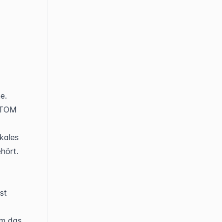
. 
 TOM 
kales 
ört. 
st 
m das 