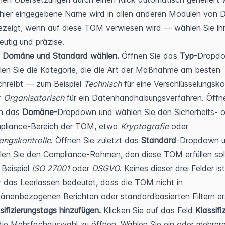
hier eingegebene Name wird in allen anderen Modulen von 
zeigt, wenn auf diese TOM verwiesen wird — wählen Sie ihn
eutig und präzise.
, Domäne und Standard wählen.
 Öffnen Sie das 
Typ
-Dropdo
en Sie die Kategorie, die die Art der Maßnahme am besten 
hreibt — zum Beispiel 
Technisch
 für eine Verschlüsselungskon
 
Organisatorisch
 für ein Datenhandhabungsverfahren. Öffne
n das 
Domäne
-Dropdown und wählen Sie den Sicherheits- o
pliance-Bereich der TOM, etwa 
Kryptografie
 oder 
angskontrolle
. Öffnen Sie zuletzt das 
Standard
-Dropdown u
en Sie den Compliance-Rahmen, den diese TOM erfüllen sol
Beispiel 
ISO 27001
 oder 
DSGVO
. Keines dieser drei Felder ist 
 das Leer­lassen bedeutet, dass die TOM nicht in 
nenbezogenen Berichten oder standardbasierten Filtern er
sifizierungstags hinzufügen.
 Klicken Sie auf das Feld 
Klassifi
ie Mehrfachauswahl zu öffnen. Wählen Sie ein oder mehrere