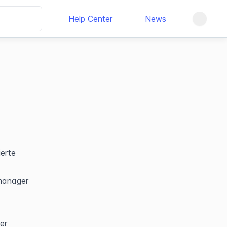
Help Center
News
erte 
manager 
r 