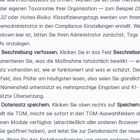
der eigenen Taxonomie Ihrer Organisation — zum Beispiel 
D
 32
 oder 
Hohes Risiko
. Klassifizierungstags werden von Ihrem
emadministrator in den Compliance-Einstellungen erstellt. W
down leer ist, bitten Sie Ihren Administrator zunächst, Tags f
s anzulegen.
 Beschreibung verfassen.
 Klicken Sie in das Feld 
Beschreibu
mentieren Sie, was die Maßnahme tatsächlich bewirkt — we
tz vorhanden ist, wie er funktioniert und was er schützt. Dies
Feld, das Prüfer am häufigsten lesen, also seien Sie gründlich
Namensfeld unterstützt es mehrsprachige Eingaben und KI-
ützte Übersetzung.
 Datensatz speichern.
 Klicken Sie oben rechts auf 
Speichern
ellt die TOM, macht sie sofort in den TOM-Auswahlfeldern all
ren Module verfügbar (einschließlich aller anderen Browser-
Sie geöffnet haben), und leitet Sie zur Detailansicht der neu
er. Wenn Sie das Erstellungsformular von einem anderen Dat