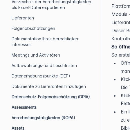
Verzeichnis der Verarbeitungstätigkeiten
Plattfor
als Excel-Datei exportieren
Module —
Lieferanten
Lieferan
Folgenabschätzungen
Dieser B
Kontroll
Dokumentation Ihres berechtigten
Interesses
So öffne
So erste
Meetings und Aktivitäten
Öffn
Aufbewahrungs- und Löschfristen
man
Datenerhebungspunkte (DEP)
Klic
Dokumente zu Lieferanten hinzufügen
Die 
Datenschutz-Folgenabschätzung (DPIA)
Erst
Assessments
Ein 
Verarbeitungstätigkeiten (ROPA)
zu e
Bibl
Assets