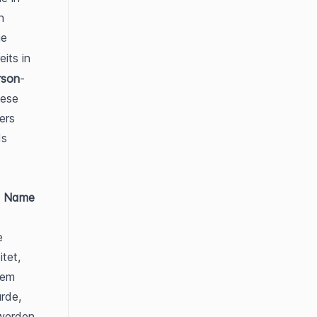
 
e 
its in 
rson
-
ese 
rs 
s 
 
Name
 
et, 
em 
rde, 
erden. 