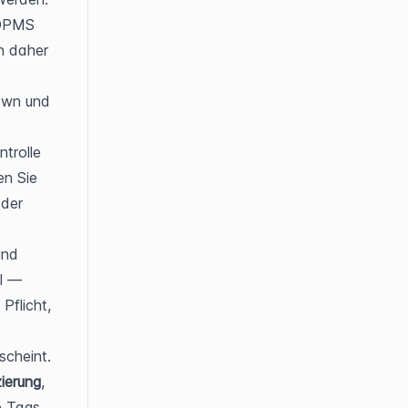
DPMS 
 daher 
wn und 
trolle 
n Sie 
der 
nd 
l — 
Pflicht, 
scheint.
zierung
, 
 Tags 