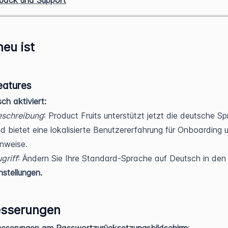
back und Support
eu ist
atures
ch aktiviert:
eschreibung
: Product Fruits unterstützt jetzt die deutsche S
d bietet eine lokalisierte Benutzererfahrung für Onboarding 
nweise.
griff
: Ändern Sie Ihre Standard-Sprache auf Deutsch in de
nstellungen.
esserungen
esserungen am Passwortzurücksetzungsbildschirm
: