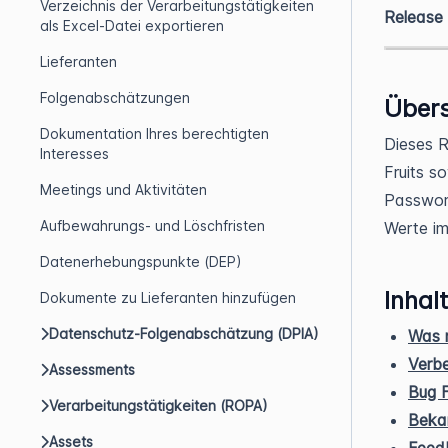
Verzeichnis der Verarbeitungstätigkeiten
Release
als Excel-Datei exportieren
Lieferanten
Folgenabschätzungen
Übers
Dokumentation Ihres berechtigten
Dieses R
Interesses
Fruits s
Meetings und Aktivitäten
Passwor
Aufbewahrungs- und Löschfristen
Werte im
Datenerhebungspunkte (DEP)
Inhalt
Dokumente zu Lieferanten hinzufügen
Datenschutz-Folgenabschätzung (DPIA)
Was n
Verb
Assessments
Bug F
Verarbeitungstätigkeiten (ROPA)
Beka
Assets