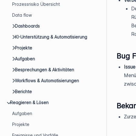
Prozessrisiko Übersicht
De
Data flow
Rü
Be
Dashboards
R
KI-Unterstützung & Automatisierung
Projekte
Bug F
Aufgaben
Issue
Besprechungen & Aktivitäten
Menüs
Workflows & Automatisierungen
zwis
Berichte
Reagieren & Lösen
Beka
Aufgaben
Zurze
Projekte
Ereignisse und Vorfälle