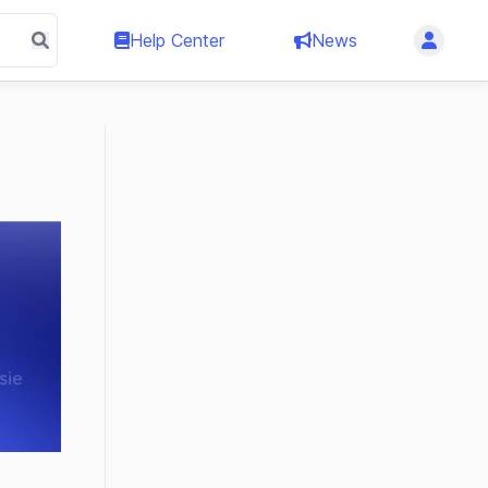
Help Center
News