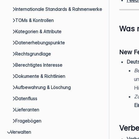
Feed
Internationale Standards & Rahmenwerke
TOMs & Kontrollen
Was n
Kategorien & Attribute
Datenerhebungspunkte
New Fe
Rechtsgrundlage
Deuts
Berechtigtes Interesse
B
Dokumente & Richtlinien
un
Aufbewahrung & Löschung
Hi
Zu
Datenfluss
Ei
Lieferanten
Fragebögen
Verb
Verwalten
Verb