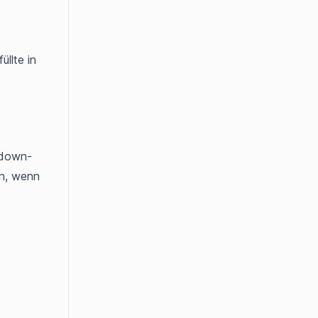
llte in
pdown-
en, wenn