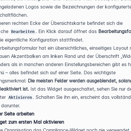
geladenen Logos sowie die Bezeichnungen der konfigurierte
chaltflächen.
beren rechten Ecke der Übersichtskarte befindet sich die 
äche 
. Ein Klick darauf öffnet das 
Bearbeitungsfo
Bearbeiten
ie eigentliche Konfiguration stattfindet.
beitungsformular hat ein übersichtliches, einseitiges Layout m
auen Akzentbalken am linken Rand und der Überschrift „Widg
ders als in manchen anderen Einstellungsbereichen gibt es hie
 – alles befindet sich auf einer Seite. Das wichtigste 
ngsmerkmal: 
Die meisten Felder werden ausgeblendet, solan
aktiviert ist.
 Ist das Widget ausgeschaltet, sehen Sie nur de
ter 
. Schalten Sie ihn ein, erscheint das vollständ
Aktivieren
 darunter.
er Seite arbeiten
et zum ersten Mal aktivieren
e Organisation das Compliance-Widget noch nie verwendet h