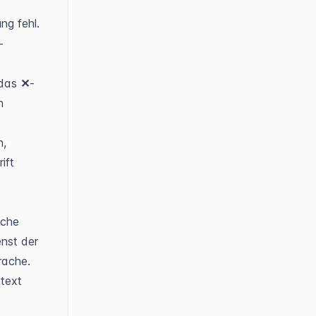
ng fehl.
-
das 
✕
-
 
, 
ft 
che 
st der 
ache. 
Während der Übersetzung zeigt das Eingabefeld den Platzhaltertext 