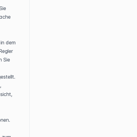
ie 
ache 
 in dem 
egler 
 Sie 
stellt.
 
icht, 
nen. 