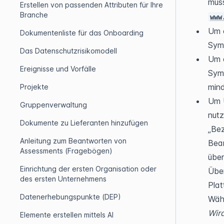
müss
Erstellen von passenden Attributen für Ihre
Branche
www
Um e
Dokumentenliste für das Onboarding
Symb
Das Datenschutzrisikomodell
Um e
Ereignisse und Vorfälle
Symb
mind
Projekte
Um Ü
Gruppenverwaltung
nutz
Dokumente zu Lieferanten hinzufügen
„Bez
Anleitung zum Beantworten von
Bear
Assessments (Fragebögen)
über
Einrichtung der ersten Organisation oder
Über
des ersten Unternehmens
Plat
Datenerhebungspunkte (DEP)
Wird
Elemente erstellen mittels AI