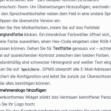
enschutz-Team
. Um Übersetzungen hinzuzufügen, wechseln S
 den Sprachwahlschalter neben dem Feld in eine andere Spr
tippen die übersetzte Version ein.
Wählen Sie Ihre Markenfarben, indem Sie auf das Farbfeld 
ergrundfarbe
 klicken. Ein interaktiver Farbwähler öffnet sich,
eine Farbe auswählen, einen Hex-Code eingeben oder RGB-R
ssen können. Gehen Sie für 
Textfarbe
 genauso vor – achten
i auf ausreichenden Kontrast zwischen den beiden Farben. 
dardmäßig sind schwarzer Hintergrund und weißer Text einge
ken Sie auf 
. DPMS überprüft alle E-Mail-Adressen,
Speichern
chert die Konfiguration und leitet Sie zurück zur Übersichtsans
ie alles bestätigen können.
ernehmenslogo hinzufügen
enkonformes Widget stärkt das Vertrauen betroffener Perso
 Sie Ihr Logo hoch: