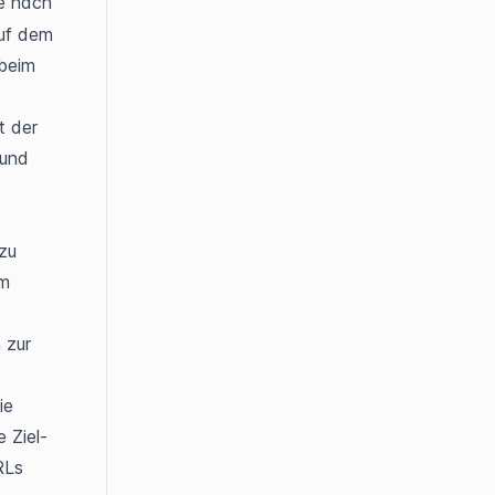
e nach 
uf dem 
beim 
 der 
und 
u 
m 
Öffnen Sie das Bearbeitungsformular und scrollen Sie nach unten zur 
e 
e Ziel-
Ls 