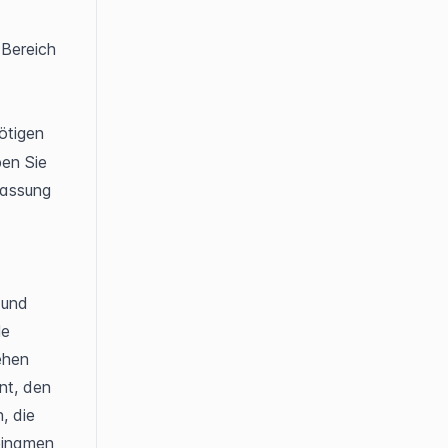
 und navigieren Sie zum Bereich 
 wird als aktive Seite hervorgehoben. Sie benötigen 
en Sie 
assung 
.
und 
e 
hen 
t, den 
 die 
inamen 