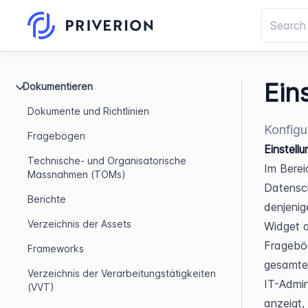
Ein
Dokumentieren
Dokumente und Richtlinien
Konfigu
Fragebögen
Einstel
Technische- und Organisatorische
Im Berei
Massnahmen (TOMs)
Datensch
Berichte
denjenig
Verzeichnis der Assets
Widget a
Frageböge
Frameworks
gesamte 
Verzeichnis der Verarbeitungstätigkeiten
IT-Admin
(VVT)
anzeigt,