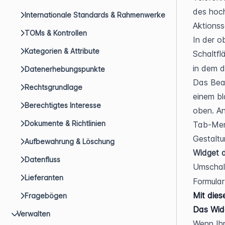
des hoch
Internationale Standards & Rahmenwerke
Aktionss
TOMs & Kontrollen
In der o
Kategorien & Attribute
Schaltfl
in dem d
Datenerhebungspunkte
Das Bear
Rechtsgrundlage
einem bl
Berechtigtes Interesse
oben. An
Dokumente & Richtlinien
Tab-Menü
Gestaltu
Aufbewahrung & Löschung
Widget de
Datenfluss
Umschal
Lieferanten
Formular
Mit dies
Fragebögen
Das Widg
Verwalten
Wenn Ihr