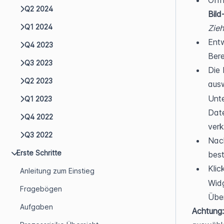
Q2 2024
Bild
Q1 2024
Zieh
Entw
Q4 2023
Bere
Q3 2023
Die 
Q2 2023
ausw
Unte
Q1 2023
Date
Q4 2022
verk
Q3 2022
Nach
Erste Schritte
best
Klic
Anleitung zum Einstieg
Widg
Fragebögen
Über
Aufgaben
Achtung: