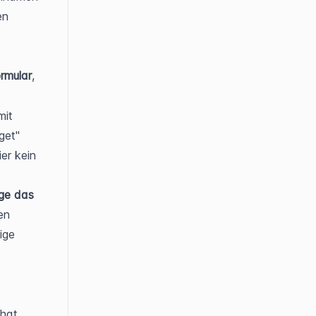
n 
rmular
, 
it 
et" 
r kein 
ge das 
n 
ige 
at, 