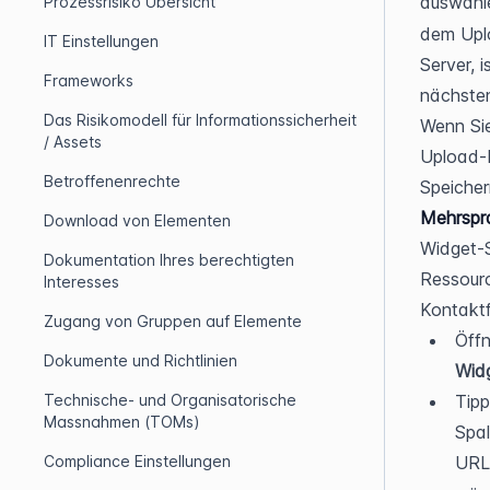
auswähle
Prozessrisiko Übersicht
dem Uplo
IT Einstellungen
Server, i
Frameworks
nächsten
Das Risikomodell für Informationssicherheit
Wenn Sie
/ Assets
Upload-
Betroffenenrechte
Speicher
Mehrspra
Download von Elementen
Widget-S
Dokumentation Ihres berechtigten
Ressourc
Interesses
Kontaktf
Zugang von Gruppen auf Elemente
Dokumente und Richtlinien
Widg
Technische- und Organisatorische
Tipp
Massnahmen (TOMs)
Spal
Compliance Einstellungen
URL 