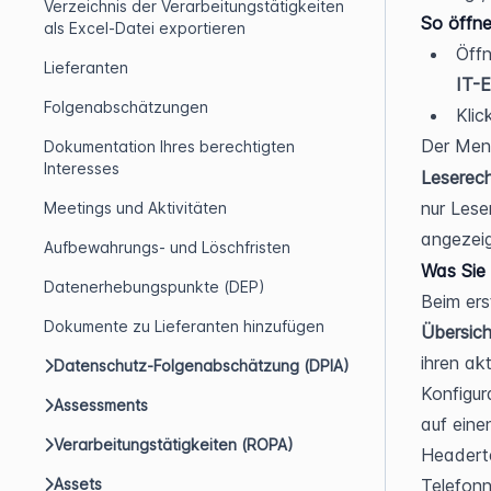
Verzeichnis der Verarbeitungstätigkeiten
So öffne
als Excel-Datei exportieren
Öffn
Lieferanten
IT-E
Folgenabschätzungen
Klic
Der Men
Dokumentation Ihres berechtigten
Interesses
Leserech
nur Lese
Meetings und Aktivitäten
angezeig
Aufbewahrungs- und Löschfristen
Was Sie
Datenerhebungspunkte (DEP)
Beim ers
Dokumente zu Lieferanten hinzufügen
Übersich
ihren akt
Datenschutz-Folgenabschätzung (DPIA)
Konfigur
Assessments
auf eine
Verarbeitungstätigkeiten (ROPA)
Headerte
Assets
Telefonn