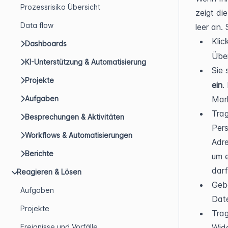
Prozessrisiko Übersicht
zeigt di
Data flow
leer an. 
Klic
Dashboards
Über
KI-Unterstützung & Automatisierung
Sie 
Projekte
ein
.
Aufgaben
Mark
Trag
Besprechungen & Aktivitäten
Pers
Workflows & Automatisierungen
Adre
Berichte
um e
darf
Reagieren & Lösen
Gebe
Aufgaben
Date
Projekte
Trag
Ereignisse und Vorfälle
Widg