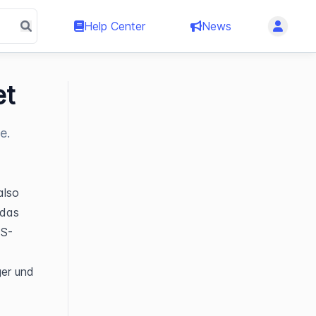
Help Center
News
et
e.
lso 
das 
MS-
r und 