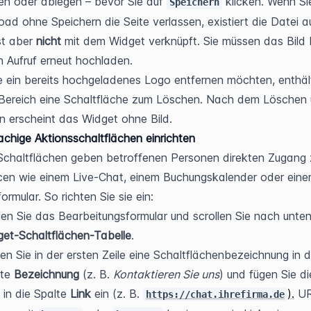
n oder ablegen – bevor Sie auf 
 klicken. Wenn Si
Speichern
ad ohne Speichern die Seite verlassen, existiert die Datei a
st aber 
nicht
 mit dem Widget verknüpft. Sie müssen das Bild 
 Aufruf erneut hochladen.
 ein bereits hochgeladenes Logo entfernen möchten, enthält
Bereich eine Schaltfläche zum Löschen. Nach dem Löschen 
n erscheint das Widget ohne Bild.
chige Aktionsschaltflächen einrichten
chaltflächen geben betroffenen Personen direkten Zugang z
en wie einem Live-Chat, einem Buchungskalender oder eine
ormular. So richten Sie sie ein:
et-Schaltflächen-Tabelle
.
en Sie in der ersten Zeile eine Schaltflächenbezeichnung in di
te 
Bezeichnung
 (z. B. 
Kontaktieren Sie uns
) und fügen Sie di
in die Spalte 
Link
 ein (z. B. 
).
 UR
https://chat.ihrefirma.de