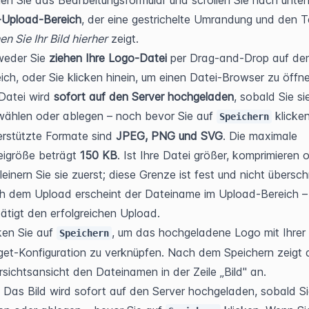
-Upload-Bereich
en Sie Ihr Bild hierher
 zeigt.
eder Sie 
ziehen Ihre Logo-Datei
 per Drag-and-Drop auf den
ich, oder Sie klicken hinein, um einen Datei-Browser zu öffn
Datei wird 
sofort auf den Server hochgeladen
, sobald Sie sie
ählen oder ablegen – noch bevor Sie auf 
 klicken.
Speichern
rstützte Formate sind 
JPEG, PNG und SVG
. Die maximale 
igröße beträgt 
150 KB
. Ist Ihre Datei größer, komprimieren o
leinern Sie sie zuerst; diese Grenze ist fest und nicht übersch
 dem Upload erscheint der Dateiname im Upload-Bereich – 
ätigt den erfolgreichen Upload.
ken Sie auf 
, um das hochgeladene Logo mit Ihrer 
Speichern
et-Konfiguration zu verknüpfen. Nach dem Speichern zeigt d
sichtsansicht den Dateinamen in der Zeile „Bild" an.
 Das Bild wird sofort auf den Server hochgeladen, sobald Si