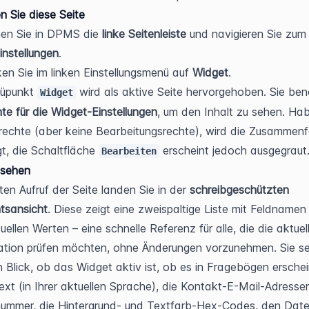
n Sie diese Seite
en Sie in DPMS die 
linke Seitenleiste
instellungen
.
ken Sie im linken Einstellungsmenü auf 
Widget
.
üpunkt 
Widget
te für die Widget-Einstellungen
, um den Inhalt zu sehen. Hab
rechte (aber keine Bearbeitungsrechte), wird die Zusammenf
t, die Schaltfläche 
 erscheint jedoch ausgegraut
Bearbeiten
 sehen
ten Aufruf der Seite landen Sie in der 
schreibgeschützten 
tsansicht
. Diese zeigt eine zweispaltige Liste mit Feldnamen 
uellen Werten – eine schnelle Referenz für alle, die die aktuell
ation prüfen möchten, ohne Änderungen vorzunehmen. Sie se
n Blick, ob das Widget aktiv ist, ob es in Fragebögen erschein
xt (in Ihrer aktuellen Sprache), die Kontakt-E-Mail-Adressen,
ummer, die Hintergrund- und Textfarb-Hex-Codes, den Date