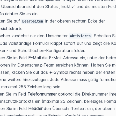
e Übersichtsansicht den Status „Inaktiv" und die meisten Felde
So richten Sie es ein:
ken Sie auf 
 in der oberen rechten Ecke der 
Bearbeiten
sichtskarte.
sehen zunächst nur den Umschalter 
Aktivieren
 Das vollständige Formular klappt sofort auf und zeigt alle Ko
en- und Schaltflächen-Konfigurationsfelder.
en Sie im Feld 
E-Mail
 die E-Mail-Adresse ein, unter der betro
onen Ihr Datenschutz-Team erreichen können. Haben Sie me
ssen, klicken Sie auf das 
+
-Symbol rechts neben der ersten Z
ine weitere hinzuzufügen. Jede Adresse muss gültig formatier
 maximal 255 Zeichen lang sein.
n Sie im Feld 
Telefonnummer
 optional die Direktnummer Ihre
nschutzkontakts ein (maximal 25 Zeichen, beliebiges Forma
en Sie im Feld 
Header
 den Überschriftentext ein, der oben im
et erscheinen soll – zum Beispiel: 
Kontakt zu unserem 