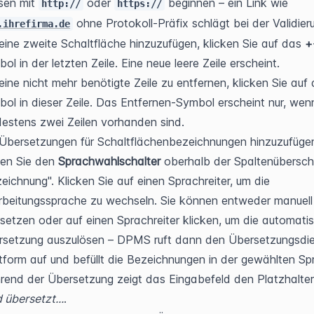
en mit 
 oder 
 beginnen – ein Link wie 
http://
https://
 ohne Protokoll-Präfix schlägt bei der Validieru
.ihrefirma.de
ine zweite Schaltfläche hinzuzufügen, klicken Sie auf das 
+
ol in der letzten Zeile. Eine neue leere Zeile erscheint.
ine nicht mehr benötigte Zeile zu entfernen, klicken Sie auf 
ol in dieser Zeile. Das Entfernen-Symbol erscheint nur, wenn
estens zwei Zeilen vorhanden sind.
bersetzungen für Schaltflächenbezeichnungen hinzuzufügen
en Sie den 
Sprachwahlschalter
 oberhalb der Spaltenüberschri
eichnung". Klicken Sie auf einen Sprachreiter, um die 
beitungssprache zu wechseln. Sie können entweder manuell 
setzen oder auf einen Sprachreiter klicken, um die automatis
setzung auszulösen – DPMS ruft dann den Übersetzungsdien
tform auf und befüllt die Bezeichnungen in der gewählten Spr
 übersetzt...
.