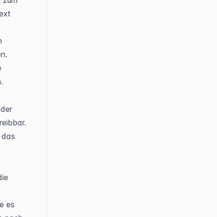
Öffnen Sie das Bearbeitungsformular und scrollen Sie nach unten zum 
, der eine gestrichelte Umrandung und den Text 
 
en.
 
 
der 
reibbar.
das 
ie 
e es 