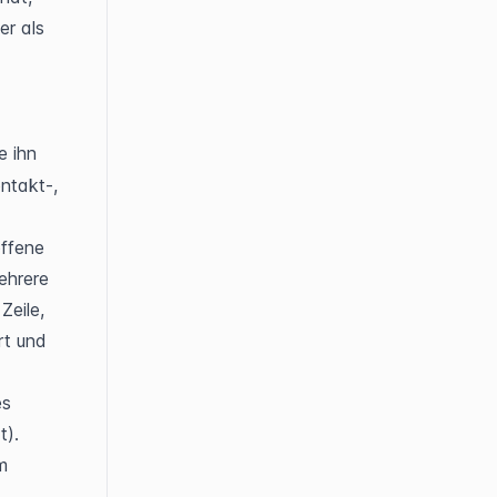
r als 
. Schalten Sie ihn 
ntakt-, 
ffene 
hrere 
eile, 
t und 
s 
t).
 