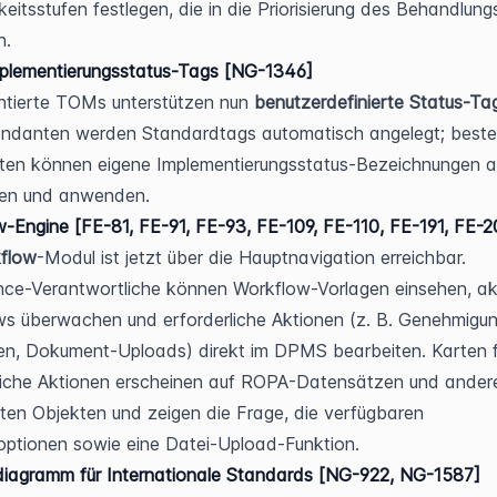
hkeitsstufen festlegen, die in die Priorisierung des Behandlung
n.
lementierungsstatus-Tags [NG-1346]
tierte TOMs unterstützen nun 
benutzerdefinierte Status-Ta
ndanten werden Standardtags automatisch angelegt; beste
en können eigene Implementierungsstatus-Bezeichnungen an
ten und anwenden.
-Engine [FE-81, FE-91, FE-93, FE-109, FE-110, FE-191, FE-2
flow
-Modul ist jetzt über die Hauptnavigation erreichbar. 
ce-Verantwortliche können Workflow-Vorlagen einsehen, akt
s überwachen und erforderliche Aktionen (z. B. Genehmigun
n, Dokument-Uploads) direkt im DPMS bearbeiten. Karten fü
liche Aktionen erscheinen auf ROPA-Datensätzen und andere
ten Objekten und zeigen die Frage, die verfügbaren 
ptionen sowie eine Datei-Upload-Funktion.
diagramm für Internationale Standards [NG-922, NG-1587]