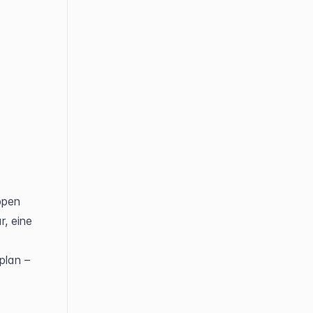
pen 
, eine 
lan – 