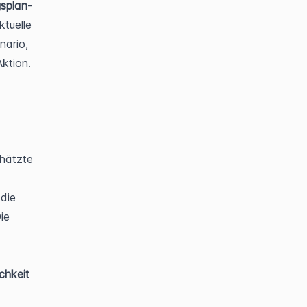
splan
-
tuelle 
ario, 
ktion. 
hätzte 
die 
e 
ichkeit