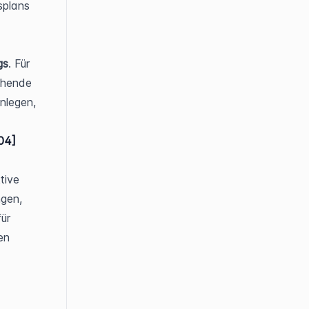
splans 
gs
. Für 
hende 
legen, 
04]
ive 
gen, 
r 
n 