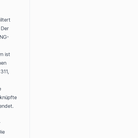
tert 
Der 
[NG-
 ist 
en 
11, 
 
knüpfte 
ndet. 
 
ie 