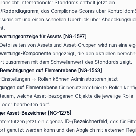
Die Detailansicht Internationaler Standards enthält jetzt ein 
-/Radardiagramm
, das Compliance-Scores über Kontrolldom
isualisiert und einen schnellen Überblick über Abdeckungslüc
ht.
wertungsanzeige für Assets [NG-1597]
ewertungs-Komponente
 angezeigt, die den aktuellen berechn
ert zusammen mit dem Schwellenwert des Standards zeigt.
 Berechtigungen auf Elementebene [NG-1563]
Unter IT-Einstellungen → Rollen können Administratoren jetzt 
igungen auf Elementebene
 für benutzerdefinierte Rollen konfig
teuern, welche Asset-bezogenen Objekte die jeweilige Rolle 
 oder bearbeiten darf.
ger Asset-Bezeichner [NG-1275]
nterstützen jetzt ein eigenes 
ID-/Bezeichnerfeld
, das für Filt
rt genutzt werden kann und den Abgleich mit externen Regis