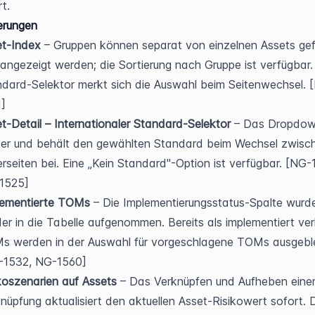
rt.
erungen
et-Index
 – Gruppen können separat von einzelnen Assets gefil
angezeigt werden; die Sortierung nach Gruppe ist verfügbar. 
dard-Selektor merkt sich die Auswahl beim Seitenwechsel. 
]
t-Detail – Internationaler Standard-Selektor
 – Das Dropdown
ter und behält den gewählten Standard beim Wechsel zwisch
rseiten bei. Eine „Kein Standard"-Option ist verfügbar. [NG-13
1525]
lementierte TOMs
 – Die Implementierungsstatus-Spalte wurde
er in die Tabelle aufgenommen. Bereits als implementiert ver
s werden in der Auswahl für vorgeschlagene TOMs ausgeble
-1532, NG-1560]
koszenarien auf Assets
 – Das Verknüpfen und Aufheben einer
nüpfung aktualisiert den aktuellen Asset-Risikowert sofort. D