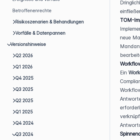
Dringlic
Betroffenenrechte
einfließe
TOM-Imp
Risikoszenarien & Behandlungen
Implemen
Vorfälle & Datenpannen
neue Ma
Versionshinweise
Mandant
bearbei
Q2 2026
Workflow
Q1 2026
Ein 
Work
Q4 2025
Complian
Q3 2025
Workflow
Antworte
Q2 2025
erforder
Q1 2025
verknüpf
Q4 2024
Antworto
Spinnen
Q3 2024