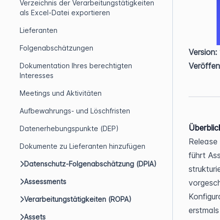
Verzeichnis der Verarbeitungstätigkeiten
als Excel-Datei exportieren
Lieferanten
Folgenabschätzungen
Version:
Veröffen
Dokumentation Ihres berechtigten
Interesses
Meetings und Aktivitäten
Aufbewahrungs- und Löschfristen
Überblic
Datenerhebungspunkte (DEP)
Release 
Dokumente zu Lieferanten hinzufügen
führt As
Datenschutz-Folgenabschätzung (DPIA)
struktur
Assessments
vorgesch
Konfigura
Verarbeitungstätigkeiten (ROPA)
erstmals
Assets