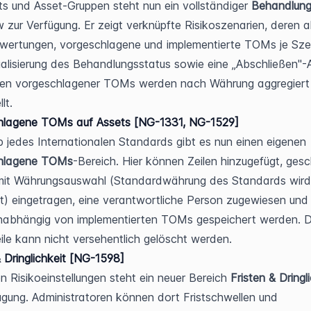
ts und Asset-Gruppen steht nun ein vollständiger 
Behandlung
 zur Verfügung. Er zeigt verknüpfte Risikoszenarien, deren ak
wertungen, vorgeschlagene und implementierte TOMs je Szen
ualisierung des Behandlungsstatus sowie eine „Abschließen"-A
ten vorgeschlagener TOMs werden nach Währung aggregiert 
lt.
hlagene TOMs auf Assets [NG-1331, NG-1529]
Innerhalb jedes Internationalen Standards gibt es nun einen eigenen 
hlagene TOMs
-Bereich. Hier können Zeilen hinzugefügt, gesc
mit Währungsauswahl (Standardwährung des Standards wird 
t) eingetragen, eine verantwortliche Person zugewiesen und 
abhängig von implementierten TOMs gespeichert werden. Di
eile kann nicht versehentlich gelöscht werden.
& Dringlichkeit [NG-1598]
n Risikoeinstellungen steht ein neuer Bereich 
Fristen & Dringl
ügung. Administratoren können dort Fristschwellen und 