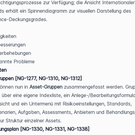
chtigungsprozesse zur Verfügung; die Ansicht Internationaler 
s erhält ein Spinnendiagramm zur visuellen Darstellung des 
nce-Deckungsgrades.
gkeiten
besserungen
lerbehebungen
annte Probleme
ten
ruppen [NG-1277, NG-1310, NG-1312]
önnen nun in 
Asset-Gruppen
 zusammengefasst werden. Grup
 über eine eigene Indexliste, ein Anlege-/Bearbeitungsformular
sicht und ein Untermenü mit Risikoeinstellungen, Standards, 
enarien, Aufgaben, Assessments, Anbietern und Behandlungsp
ur Struktur einzelner Assets.
ungsplan [NG-1330, NG-1331, NG-1338]