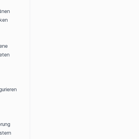
änen 
ken 
Auf den Detailseiten von Assets und Asset-Gruppen wird nun eine eigene 
eten 
urieren 
erung 
tern 