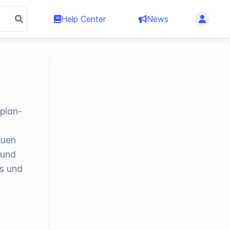
Help Center
News
-
plan-
euen
 und
s und