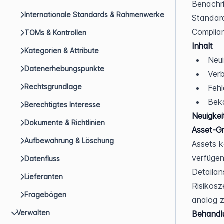
Benachri
Internationale Standards & Rahmenwerke
Standard
Complia
TOMs & Kontrollen
Inhalt
Kategorien & Attribute
Neui
Datenerhebungspunkte
Ver
Rechtsgrundlage
Feh
Bek
Berechtigtes Interesse
Neuigkei
Dokumente & Richtlinien
Asset-G
Aufbewahrung & Löschung
Assets k
verfügen
Datenfluss
Detailan
Lieferanten
Risikosz
Fragebögen
analog z
Verwalten
Behandl