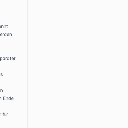
nnt 
erden 
-
parater 
s 
n 
m Ende 
 für 