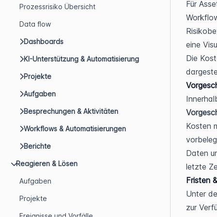
Für Asse
Prozessrisiko Übersicht
Workflow
Data flow
Risikobe
Dashboards
eine Vis
Die Kos
KI-Unterstützung & Automatisierung
dargestel
Projekte
Vorgesc
Aufgaben
Besprechungen & Aktivitäten
Vorgesc
Kosten 
Workflows & Automatisierungen
vorbeleg
Berichte
Daten un
Reagieren & Lösen
letzte Z
Fristen 
Aufgaben
Unter de
Projekte
zur Verf
Ereignisse und Vorfälle