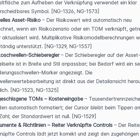
ltfläche zum Aufheben der Verknüpfung verwendet ein klar 
erscheidbares Symbol. [NG-1326, NG-1573]
elles Asset-Risiko
 – Der Risikowert wird automatisch neu 
chnet, wenn ein Risikozenario oder ein TOM verknüpft, getre
 aktualisiert wird. Multiplikative Risikomodellberechnungen w
ständig unterstützt. [NG-1329, NG-1557]
koschwellen-Schieberegler
 – Der Schieberegler auf der Asset
ilseite ist in Breite und Stil anpassbar; bei Bedarf wird ein se
erungsschwellen-Marker angezeigt. Die 
ellenwertebearbeitung ist direkt aus der Detailansicht herau
lich. [NG-1523, NG-1325]
geschlagene TOMs – Kosteneingabe
 – Tausendertrennzeiche
en automatisch formatiert; der Cursor bleibt beim Tippen a
Zahl; der Standardwert ist null. [NG-1529]
mente & Richtlinien – Reiter Verknüpfte Controls
 – Der Reiter
nüpfte Controls lädt jetzt korrekt und zeigt den zugehörigen 