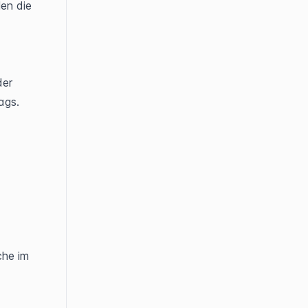
en die 
er 
ags.
he im 