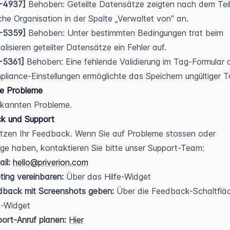
-4937]
 Behoben: Geteilte Datensätze zeigten nach dem Teil
che Organisation in der Spalte „Verwaltet von" an.
-5359]
 Behoben: Unter bestimmten Bedingungen trat beim 
alisieren geteilter Datensätze ein Fehler auf.
-5361]
 Behoben: Eine fehlende Validierung im Tag-Formular d
liance-Einstellungen ermöglichte das Speichern ungültiger T
e Probleme
ekannten Probleme.
k und Support
tzen Ihr Feedback. Wenn Sie auf Probleme stossen oder 
ge haben, kontaktieren Sie bitte unser Support-Team:
il:
hello@priverion.com
ing vereinbaren:
 Über das Hilfe-Widget
dback mit Screenshots geben:
 Über die Feedback-Schaltfläc
e-Widget
ort-Anruf planen:
Hier