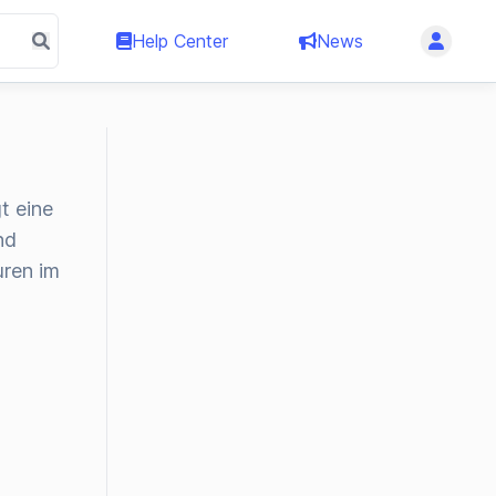
Help Center
News
t eine
nd
uren im