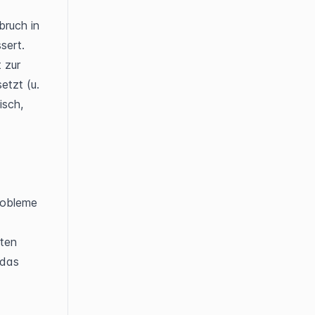
ruch in 
sert.
 zur 
tzt (u. 
sch, 
obleme 
ten 
das 