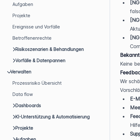
[NG
Aufgaben
fals
Projekte
[NG
Ereignisse und Vorfälle
Aktu
[NG
Betroffenenrechte
Comp
Risikoszenarien & Behandlungen
Bekannt
Vorfälle & Datenpannen
Keine b
Verwalten
Feedbac
Wir schä
Prozessrisiko Übersicht
Vorschlä
Data flow
E-Ma
Dashboards
Meet
Fee
KI-Unterstützung & Automatisierung
Hilf
Projekte
Supp
Aufgaben