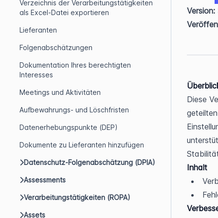
Verzeichnis der Verarbeitungstätigkeiten
Version:
als Excel-Datei exportieren
Veröffen
Lieferanten
Folgenabschätzungen
Dokumentation Ihres berechtigten
Interesses
Überblic
Meetings und Aktivitäten
Diese Ve
Aufbewahrungs- und Löschfristen
geteilte
Einstellu
Datenerhebungspunkte (DEP)
unterstü
Dokumente zu Lieferanten hinzufügen
Stabilitä
Datenschutz-Folgenabschätzung (DPIA)
Inhalt
Assessments
Ver
Feh
Verarbeitungstätigkeiten (ROPA)
Verbess
Assets