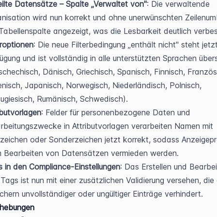
ilte Datensätze – Spalte „Verwaltet von"
: Die verwaltende 
nisation wird nun korrekt und ohne unerwünschten Zeilenumb
Tabellenspalte angezeigt, was die Lesbarkeit deutlich verbes
eroptionen
: Die neue Filterbedingung „enthält nicht" steht jetzt
ügung und ist vollständig in alle unterstützten Sprachen überse
schechisch, Dänisch, Griechisch, Spanisch, Finnisch, Französi
ienisch, Japanisch, Norwegisch, Niederländisch, Polnisch, 
ugiesisch, Rumänisch, Schwedisch).
ibutvorlagen
: Felder für personenbezogene Daten und 
rbeitungszwecke in Attributvorlagen verarbeiten Namen mit 
zeichen oder Sonderzeichen jetzt korrekt, sodass Anzeigepr
m Bearbeiten von Datensätzen vermieden werden.
 in den Compliance-Einstellungen
: Das Erstellen und Bearbei
Tags ist nun mit einer zusätzlichen Validierung versehen, die 
chern unvollständiger oder ungültiger Einträge verhindert.
ehebungen