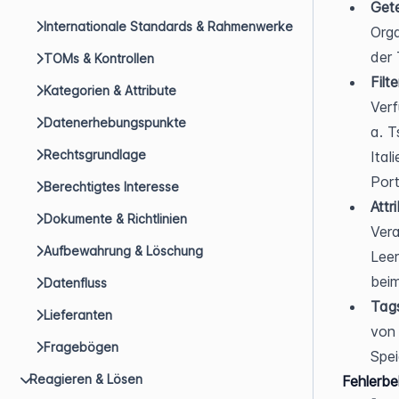
Gete
Internationale Standards & Rahmenwerke
Orga
der 
TOMs & Kontrollen
Filt
Kategorien & Attribute
Verf
Datenerhebungspunkte
a. T
Rechtsgrundlage
Ital
Port
Berechtigtes Interesse
Attr
Dokumente & Richtlinien
Vera
Aufbewahrung & Löschung
Leer
bei
Datenfluss
Tags
Lieferanten
von 
Fragebögen
Spei
Reagieren & Lösen
Fehlerb