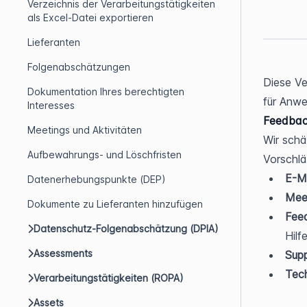
Verzeichnis der Verarbeitungstätigkeiten
als Excel-Datei exportieren
Lieferanten
Folgenabschätzungen
Diese Ve
Dokumentation Ihres berechtigten
für Anwe
Interesses
Feedbac
Meetings und Aktivitäten
Wir schä
Aufbewahrungs- und Löschfristen
Vorschlä
E-Ma
Datenerhebungspunkte (DEP)
Meet
Dokumente zu Lieferanten hinzufügen
Fee
Datenschutz-Folgenabschätzung (DPIA)
Hilf
Assessments
Supp
Tech
Verarbeitungstätigkeiten (ROPA)
Assets