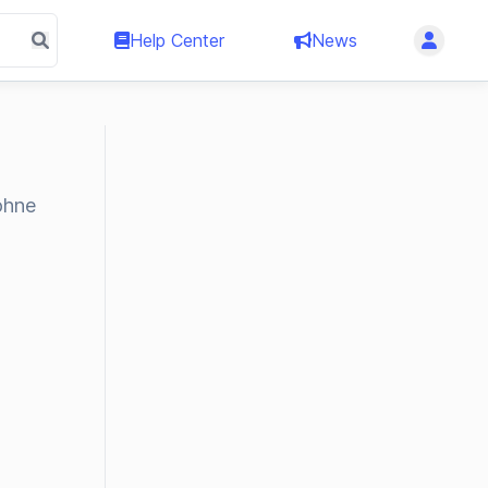
Help Center
News
ohne