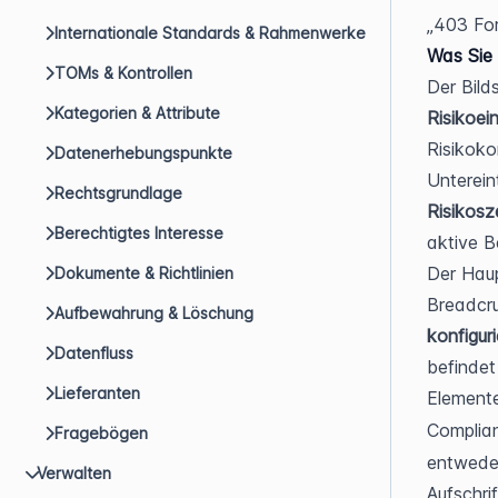
„403 For
Internationale Standards & Rahmenwerke
Was Sie
TOMs & Kontrollen
Kategorien & Attribute
Risikoei
Risikoko
Datenerhebungspunkte
Unterein
Rechtsgrundlage
Risikosz
Berechtigtes Interesse
aktive B
Der Haup
Dokumente & Richtlinien
Breadcru
Aufbewahrung & Löschung
konfigur
Datenfluss
befindet
Lieferanten
Elemente
Complian
Fragebögen
entweder
Verwalten
Aufschrif