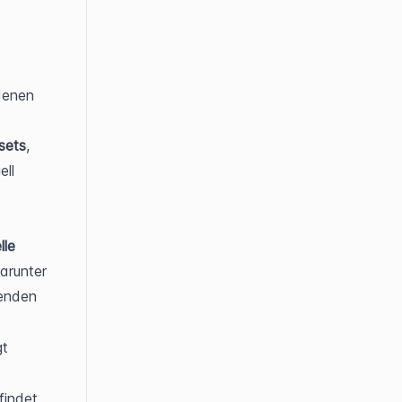
enen 
sets
, 
ll 
le 
arunter 
enden 
t 
indet 