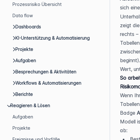
Prozessrisiko Übersicht
sich ein
Data flow
Unterhal
zeigt die
Dashboards
rechts –
KI-Unterstützung & Automatisierung
Tabellen 
Projekte
zwischen
beginnt).
Aufgaben
Wert, unt
Besprechungen & Aktivitäten
So arbei
Workflows & Automatisierungen
Risikomo
Berichte
Wenn Ihr
Tabellen
Reagieren & Lösen
Badge 
A
Aufgaben
Modell i
Projekte
ab:
Best
Ereignisse und Vorfälle