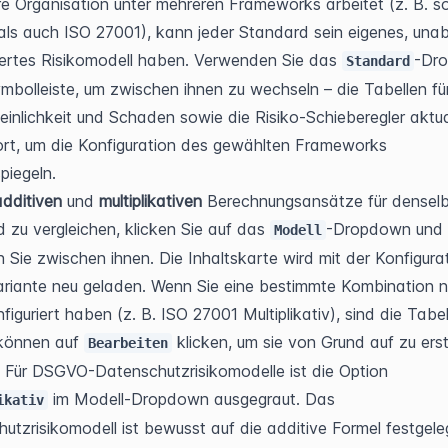
e Organisation unter mehreren Frameworks arbeitet (z. B. so
s auch ISO 27001), kann jeder Standard sein eigenes, unab
iertes Risikomodell haben. Verwenden Sie das 
-Dro
Standard
ymbolleiste, um zwischen ihnen zu wechseln – die Tabellen für
inlichkeit und Schaden sowie die Risiko-Schieberegler aktual
ort, um die Konfiguration des gewählten Frameworks 
piegeln.
additiven
 und 
multiplikativen
 Berechnungsansätze für denselb
 zu vergleichen, klicken Sie auf das 
-Dropdown und 
Modell
 Sie zwischen ihnen. Die Inhaltskarte wird mit der Konfigurat
ariante neu geladen. Wenn Sie eine bestimmte Kombination n
figuriert haben (z. B. ISO 27001 Multiplikativ), sind die Tabell
können auf 
 klicken, um sie von Grund auf zu erst
Bearbeiten
 Für DSGVO-Datenschutzrisikomodelle ist die Option 
 im Modell-Dropdown ausgegraut. Das 
ikativ
utzrisikomodell ist bewusst auf die additive Formel festgeleg