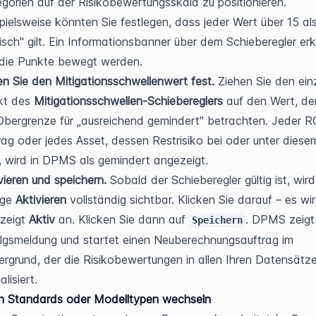
gorien auf der Risikobewertungsskala zu positionieren. 
pielsweise könnten Sie festlegen, dass jeder Wert über 15 als
tisch" gilt. Ein Informationsbanner über dem Schieberegler erkl
 die Punkte bewegt werden.
n Sie den Mitigationsschwellenwert fest.
 Ziehen Sie den ein
t des 
Mitigationsschwellen-Schiebereglers
 auf den Wert, den
Obergrenze für „ausreichend gemindert" betrachten. Jeder 
rag oder jedes Asset, dessen Restrisiko bei oder unter diese
t, wird in DPMS als gemindert angezeigt.
vieren und speichern.
 Sobald der Schieberegler gültig ist, wird
ge 
Aktivieren
 vollständig sichtbar. Klicken Sie darauf – es wir
zeigt 
Aktiv
 an. Klicken Sie dann auf 
. DPMS zeigt 
Speichern
lgsmeldung und startet einen Neuberechnungsauftrag im 
ergrund, der die Risikobewertungen in allen Ihren Datensätze
alisiert.
n Standards oder Modelltypen wechseln