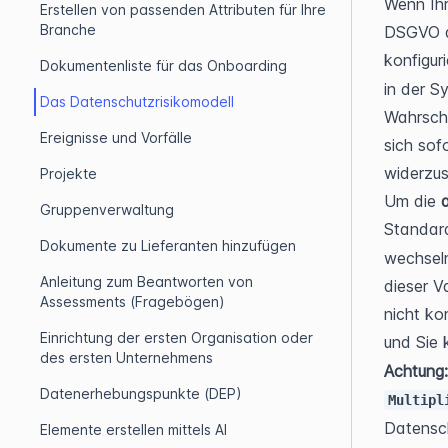
Wenn Ihr
Erstellen von passenden Attributen für Ihre
Branche
DSGVO al
konfigur
Dokumentenliste für das Onboarding
in der S
Das Datenschutzrisikomodell
Wahrsche
Ereignisse und Vorfälle
sich sof
widerzus
Projekte
Um die 
Gruppenverwaltung
Standard
Dokumente zu Lieferanten hinzufügen
wechseln
Anleitung zum Beantworten von
dieser V
Assessments (Fragebögen)
nicht kon
Einrichtung der ersten Organisation oder
und Sie 
des ersten Unternehmens
Achtung:
Datenerhebungspunkte (DEP)
Multipl
Datensch
Elemente erstellen mittels AI