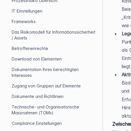
Prozessrisiko Übersicht
Kate
Beis
IT Einstellungen
„Kri
Frameworks
wie
Das Risikomodell für Informationssicherheit
Lege
/ Assets
Punk
Betroffenenrechte
als 
Eint
Download von Elementen
lieg
Dokumentation Ihres berechtigten
Akti
Interesses
Bad
Zugang von Gruppen auf Elemente
und 
Dokumente und Richtlinien
Erfo
Technische- und Organisatorische
Hint
Massnahmen (TOMs)
aktu
Compliance Einstellungen
Zwische