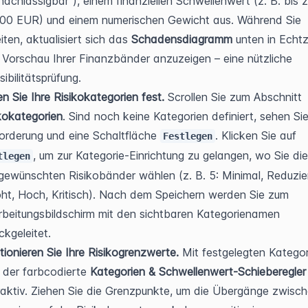
nachlässigbar"), einem finanziellen Schwellenwert (z. B. bis z
00 EUR) und einem numerischen Gewicht aus. Während Sie 
iten, aktualisiert sich das 
Schadensdiagramm
 unten in Echtz
 Vorschau Ihrer Finanzbänder anzuzeigen – eine nützliche 
sibilitätsprüfung.
n Sie Ihre Risikokategorien fest.
 Scrollen Sie zum Abschnitt 
kokategorien
. Sind noch keine Kategorien definiert, sehen Sie
orderung und eine Schaltfläche 
. Klicken Sie auf 
Festlegen
, um zur Kategorie-Einrichtung zu gelangen, wo Sie die
tlegen
gewünschten Risikobänder wählen (z. B. 5: Minimal, Reduziert
ht, Hoch, Kritisch). Nach dem Speichern werden Sie zum 
beitungsbildschirm mit den sichtbaren Kategorienamen 
ckgeleitet.
tionieren Sie Ihre Risikogrenzwerte.
 Mit festgelegten Kategor
 der farbcodierte 
Kategorien & Schwellenwert-Schieberegler
raktiv. Ziehen Sie die Grenzpunkte, um die Übergänge zwisch