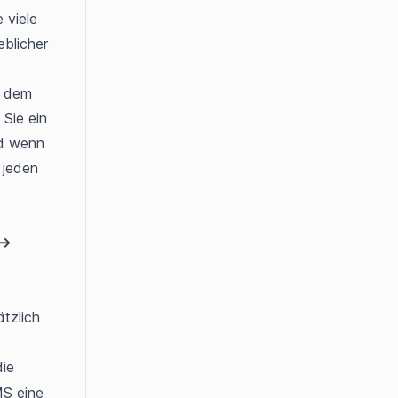
viele 
blicher 
n dem 
Sie ein 
d wenn 
jeden 
→ 
zlich 
ie 
S eine 