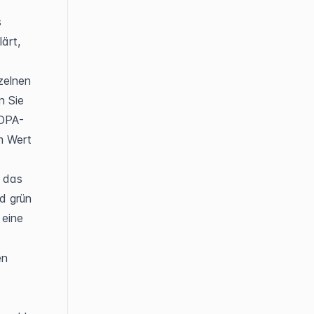
 
ärt, 
zelnen 
 Sie 
ROPA-
m Wert 
 das 
d grün 
eine 
n 