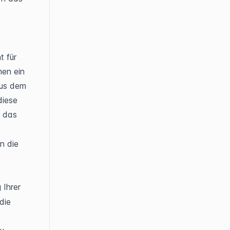
ramework anzeigt (z. B. „DSGVO"). Klicken Sie auf 
 für 
en ein 
us dem 
iese 
Stufe bei Risikoberechnungen haben soll (z. B. 1). Klicken Sie auf das 
 die 
Ihrer 
ie 