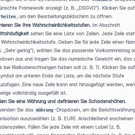
gewünschte F
, um den Bearbeitungsbildschirm zu öffnen.
rbeiten
nieren Sie Ihre Wahrscheinlichkeitsstufen.
 Im Abschnitt 
rittshäufigkeit
 sehen Sie eine Liste von Zeilen. Jede Zeile steht
 Wahrscheinlichkeitsstufe. Geben Sie für jede Zeile einen Nam
B. „Sehr gering"), wählen Sie das passende Vorkommnistag a
down aus und tragen Sie das numerische Gewicht ein, das d
ymbol am unteren Ende der Liste, um die nächste Stufe 
uzufügen. Eine neue Zeile kann erst hinzugefügt werden, wenn
erige vollständig ausgefüllt ist.
en Sie eine Währung und definieren Sie Schadenshöhen.
wenden Sie das 
-Dropdown, um die Berichtswährung 
Währung
nisation auszuwählen (z. B. EUR). Anschließend erscheinen d
denszeilen. Füllen Sie jede Zeile mit einem Label (z. B. 