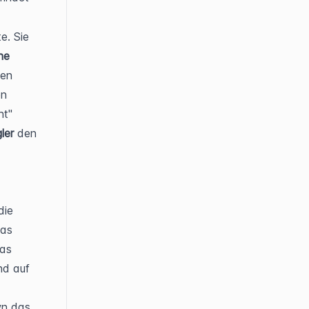
. Sie 
he
en 
n 
t" 
ler
 den 
ie 
as 
as 
d auf 
n das 