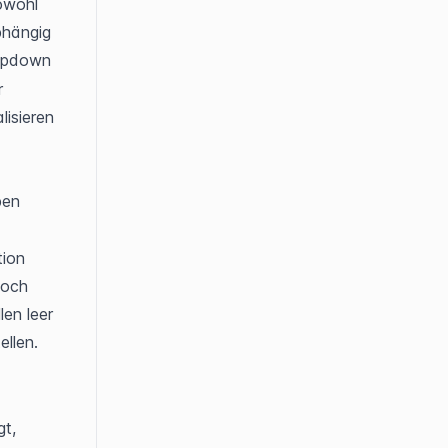
wohl 
hängig 
pdown 
 
isieren 
en 
ion 
och 
en leer 
ellen.
t, 