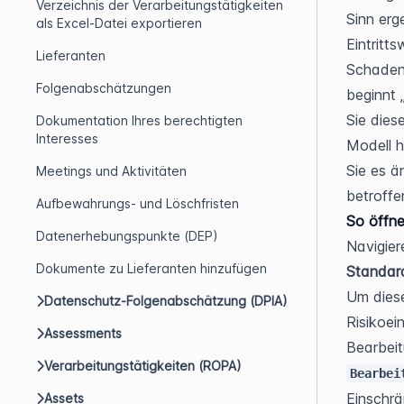
Verzeichnis der Verarbeitungstätigkeiten
Sinn erg
als Excel-Datei exportieren
Eintritt
Lieferanten
Schaden"
Folgenabschätzungen
beginnt 
Sie dies
Dokumentation Ihres berechtigten
Interesses
Modell h
Sie es ä
Meetings und Aktivitäten
betroff
Aufbewahrungs- und Löschfristen
So öffne
Datenerhebungspunkte (DEP)
Navigier
Dokumente zu Lieferanten hinzufügen
Standard
Um diese
Datenschutz-Folgenabschätzung (DPIA)
Risikoei
Assessments
Verarbeitungstätigkeiten (ROPA)
Bearbei
Einschrä
Assets