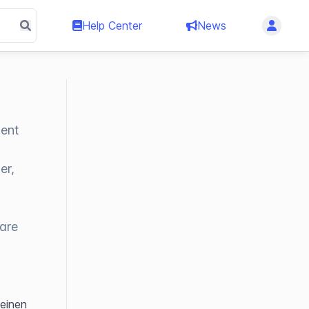
Help Center
News
ment
er,
bare
einen 