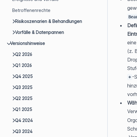
Betroffenenrechte
Bea
Risikoszenarien & Behandlungen
Defi
Vorfälle & Datenpannen
Eint
eine
Versionshinweise
(z. 
Q2 2026
Drop
Q1 2026
Q4 2025
-S
+
hinz
Q3 2025
vorh
Q2 2025
Wähl
Q1 2025
Ver
Orga
Q4 2024
Scha
Q3 2024