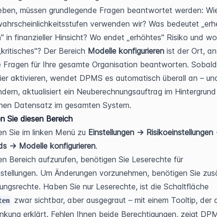
eben, müssen grundlegende Fragen beantwortet werden: Wie 
swahrscheinlichkeitsstufen verwenden wir? Was bedeutet „erhe
 in finanzieller Hinsicht? Wo endet „erhöhtes" Risiko und wo 
„kritisches"? Der Bereich 
Modelle konfigurieren
 ist der Ort, a
e Fragen für Ihre gesamte Organisation beantworten. Sobald 
ier aktivieren, wendet DPMS es automatisch überall an – un
ndern, aktualisiert ein Neuberechnungsauftrag im Hintergrund 
enen Datensatz im gesamten System.
n Sie diesen Bereich
en Sie im linken Menü zu 
Einstellungen → Risikoeinstellungen 
s → Modelle konfigurieren
.
n Bereich aufzurufen, benötigen Sie Leserechte für 
nstellungen. Um Änderungen vorzunehmen, benötigen Sie zusät
Bearbeitungsrechte. Haben Sie nur Leserechte, ist die Schaltfläche 
 zwar sichtbar, aber ausgegraut – mit einem Tooltip, der d
ten
nkung erklärt. Fehlen Ihnen beide Berechtigungen, zeigt DPM