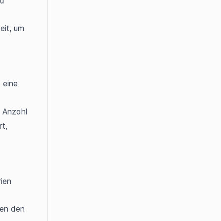
u 
eit, um 
 eine 
 Anzahl 
, 
ien 
en den 