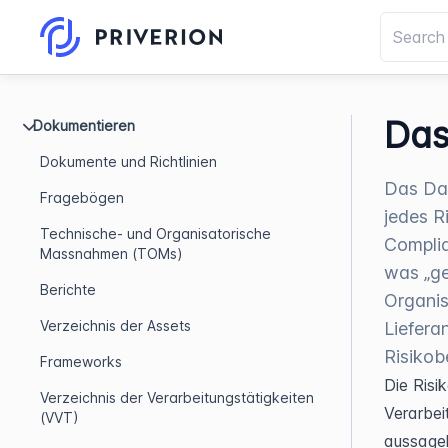
Das
Dokumentieren
Dokumente und Richtlinien
Das Da
Fragebögen
jedes R
Technische- und Organisatorische
Complia
Massnahmen (TOMs)
was „ger
Berichte
Organis
Verzeichnis der Assets
Liefera
Risikob
Frameworks
Die Risi
Verzeichnis der Verarbeitungstätigkeiten
Verarbei
(VVT)
aussagek