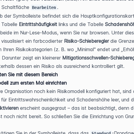
e Schaltfläche 
.
Bearbeiten
b der Symbolleiste befindet sich die Hauptkonfigurationskarte
 Tabelle 
Eintrittshäufigkeit
 links und die Tabelle 
Schadenshö
 beide im Nur-Lese-Modus, wenn Sie nur browsen. Unter dies
visualisiert ein farbcodierter 
Risiko-Schieberegler
 die Grenze
 Ihren Risikokategorien (z. B. wo „Minimal" endet und „Erhöh
 Darunter zeigt ein kleinerer 
Mitigationsschwellen-Schiebereg
erhalb dessen ein Risiko als ausreichend kontrolliert gilt.
ten Sie mit diesem Bereich
dell zum ersten Mal einrichten
e Organisation noch kein Risikomodell konfiguriert hat, sind d
 für Eintrittswahrscheinlichkeit und Schadenshöhe leer, und d
ktivieren
 erscheint ausgegraut – das ist beabsichtigt, denn d
st noch nicht bereit. So schließen Sie die Einrichtung von Grun
ätigen Sie in der Symbolleiste, dass das 
-Dropdow
Standard