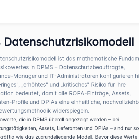
 Datenschutzrisikomodell
tenschutzrisikomodell ist das mathematische Funda
isikowertes in DPMS – Datenschutzbeauftragte,
nce-Manager und IT-Administratoren konfigurieren hi
inges", „erhöhtes" und „kritisches" Risiko für ihre
ation bedeutet, damit alle ROPA-Einträge, Assets,
nten-Profile und DPIAs eine einheitliche, nachvollzieh
ewertungsmethodik widerspiegeln.
kowerte, die in DPMS überall angezeigt werden – bei 
tungstätigkeiten, Assets, Lieferanten und DPIAs – sind nur so 
räftig wie das zugrundeliegende Modell. Bevor diese Werte 