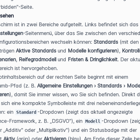
bidden"-Seite.
 sehen
Der Bildschirm ist in zwei Bereiche aufgeteilt. Links befindet sich das 
nstellungen
-Seitenmenü, über das Sie zwischen den verschied
nfigurationsbereichen wechseln können: 
Standards
 (mit den 
trägen 
Aktive Standards
 und 
Modelle konfigurieren
), 
Kontroll
enarien
, 
Reifegradmodell
 und 
Fristen & Dringlichkeit
. Der aktue
ereich ist hervorgehoben.
tinhaltsbereich auf der rechten Seite beginnt mit einem 
mb-Pfad (z. B. 
Allgemeine Einstellungen › Standards › Model
ieren
), damit Sie immer wissen, wo Sie sich befinden. Direkt d
 sich eine kompakte Symbolleiste mit drei nebeneinanderlieg
n: ein 
-Dropdown (zeigt das aktuell angezeigte 
Standard
ce-Framework, z. B. „DSGVO"), ein 
-Dropdown (zeig
Modell
 „Additiv" oder „Multiplikativ") und ein Statusbadge mit der 
t 
Aktiv
 (grün) oder 
Aktivieren
 (blau). Am Ende dieser Zeile bef