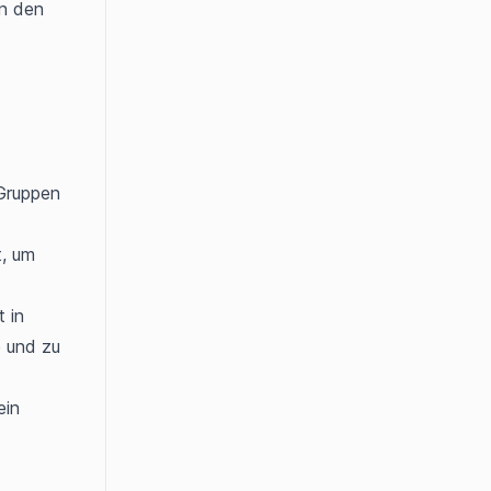
n den 
Gruppen 
, um 
in 
 und zu 
in 