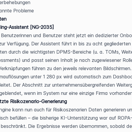
lerbehebungen
annte Probleme
ten
ing-Assistent [NG-2035]
 Benutzerinnen und Benutzer steht jetzt ein dedizierter Onb
zur Verfügung. Der Assistent führt in bis zu acht gegliederten 
ten durch die wichtigsten DPMS-Bereiche (u. a. TOMs, Weit
ssments) und passt seinen Inhalt je nach zugewiesener Rolle
Verknüpfungen führen zu den jeweils relevanten Bildschirmen. 
rmauflösungen unter 1 280 px wird automatisch zum Dashboa
leitet. Der Abschnitt zur unternehmensübergreifenden Weiter
geblendet, wenn im System nur eine einzige Firma vorhanden 
tzte Risikozenario-Generierung
ngine kann nun auch für Risikoszenarien Daten generieren un
sch befüllen – die bisherige KI-Unterstützung war auf ROPA
 beschränkt. Die Ergebnisse werden übernommen, sobald de