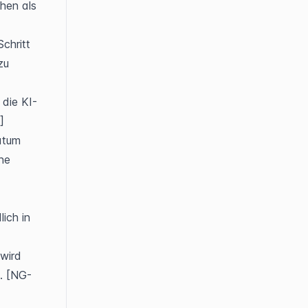
hen als 
hritt 
u 
 die KI-
]
atum 
ne 
ich in 
wird 
t. [NG-