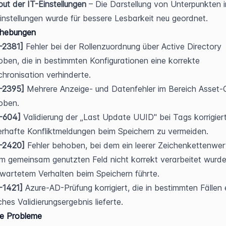
ut der IT-Einstellungen
 – Die Darstellung von Unterpunkten i
instellungen wurde für bessere Lesbarkeit neu geordnet.
ehebungen
-2381]
 Fehler bei der Rollenzuordnung über Active Directory 
ben, die in bestimmten Konfigurationen eine korrekte 
hronisation verhinderte.
-2395]
 Mehrere Anzeige- und Datenfehler im Bereich Asset-
oben.
-604]
 Validierung der „Last Update UUID" bei Tags korrigiert
erhafte Konfliktmeldungen beim Speichern zu vermeiden.
-2420]
 Fehler behoben, bei dem ein leerer Zeichenkettenwert 
m gemeinsam genutzten Feld nicht korrekt verarbeitet wurde
wartetem Verhalten beim Speichern führte.
-1421]
 Azure-AD-Prüfung korrigiert, die in bestimmten Fällen e
ches Validierungsergebnis lieferte.
e Probleme