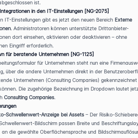
abgeschlossen ist.
Integrationen in den IT-Einstellungen [NG-2075]
n IT-Einstellungen gibt es jetzt den neuen Bereich 
Externe 
ionen
. Administratoren können unterstützte Drittanbieter-
ionen dort einsehen, aktivieren oder deaktivieren – ohne 
en Eingriff erforderlich.
n für beratende Unternehmen [NG-1125]
eitungsformular für Unternehmen steht nun eine Firmenauswa
g, über die andere Unternehmen direkt in der Benutzeroberfl
tende Unternehmen (Consulting Companies) gekennzeichnet 
önnen. Die zugehörige Bezeichnung im Dropdown lautet jetz
ch 
Consulting Companies
.
erungen
ko-Schwellenwert-Anzeige bei Assets
 – Der Risiko-Schiebereg
Schwellenwert-Bildschirm passen Breite und Beschriftungslay
t an die gewählte Oberflächensprache und Bildschirmauflösu