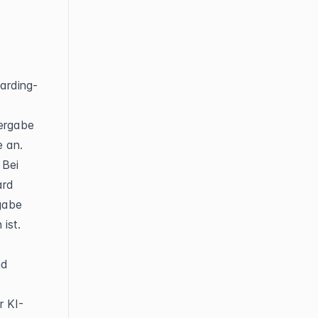
oarding-
ergabe 
 an. 
Bei 
rd 
gabe 
ist.
d 
-
r KI-