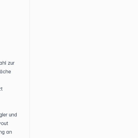
hl zur 
äche 
t 
ler und 
out 
ng an 