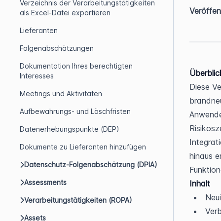
Verzeichnis der Verarbeitungstätigkeiten
Veröffen
als Excel-Datei exportieren
Lieferanten
Folgenabschätzungen
Dokumentation Ihres berechtigten
Überblic
Interesses
Diese Ve
Meetings und Aktivitäten
brandneu
Aufbewahrungs- und Löschfristen
Anwender
Risikosz
Datenerhebungspunkte (DEP)
Integrat
Dokumente zu Lieferanten hinzufügen
hinaus e
Datenschutz-Folgenabschätzung (DPIA)
Funktio
Assessments
Inhalt
Neui
Verarbeitungstätigkeiten (ROPA)
Ver
Assets