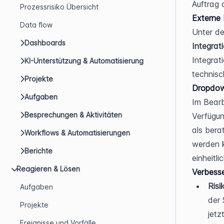
Auftrag 
Prozessrisiko Übersicht
Externe 
Data flow
Unter de
Dashboards
Integrat
Integrat
KI-Unterstützung & Automatisierung
technisch
Projekte
Dropdow
Aufgaben
Im Bearb
Besprechungen & Aktivitäten
Verfügun
als bera
Workflows & Automatisierungen
werden k
Berichte
einheitli
Reagieren & Lösen
Verbess
Risi
Aufgaben
der 
Projekte
jetz
Ereignisse und Vorfälle