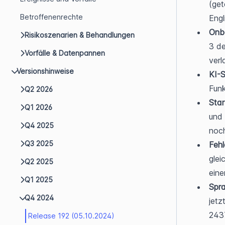
(get
Betroffenenrechte
Engl
Onbo
Risikoszenarien & Behandlungen
3 de
Vorfälle & Datenpannen
verl
Versionshinweise
KI-S
Funk
Q2 2026
Star
Q1 2026
und 
Q4 2025
noch
Q3 2025
Fehl
glei
Q2 2025
eine
Q1 2025
Spr
Q4 2024
jetz
243
Release 192 (05.10.2024)