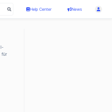
Help Center
News
I-
 für