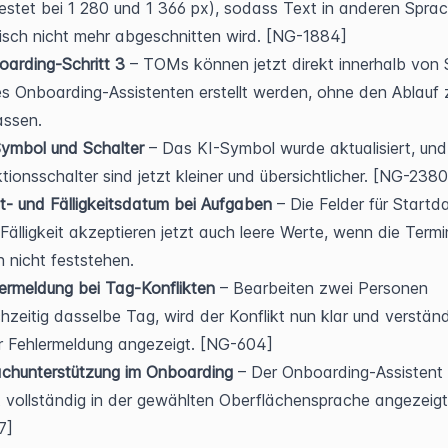
estet bei 1 280 und 1 366 px), sodass Text in anderen Sprac
isch nicht mehr abgeschnitten wird. [NG-1884]
arding-Schritt 3
 – TOMs können jetzt direkt innerhalb von Sc
s Onboarding-Assistenten erstellt werden, ohne den Ablauf z
assen.
ymbol und Schalter
 – Das KI-Symbol wurde aktualisiert, und
tionsschalter sind jetzt kleiner und übersichtlicher. [NG-2380
t- und Fälligkeitsdatum bei Aufgaben
 – Die Felder für Startd
Fälligkeit akzeptieren jetzt auch leere Werte, wenn die Termi
 nicht feststehen.
ermeldung bei Tag-Konflikten
 – Bearbeiten zwei Personen 
chzeitig dasselbe Tag, wird der Konflikt nun klar und verständl
r Fehlermeldung angezeigt. [NG-604]
achunterstützung im Onboarding
 – Der Onboarding-Assistent 
t vollständig in der gewählten Oberflächensprache angezeig
7]