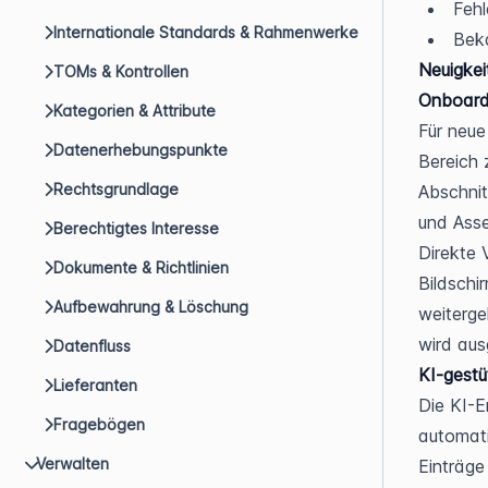
Feh
Internationale Standards & Rahmenwerke
Bek
Neuigkei
TOMs & Kontrollen
Onboard
Kategorien & Attribute
Für neue
Datenerhebungspunkte
Bereich 
Rechtsgrundlage
Abschnit
und Asse
Berechtigtes Interesse
Direkte 
Dokumente & Richtlinien
Bildschi
Aufbewahrung & Löschung
weiterge
wird aus
Datenfluss
KI-gestü
Lieferanten
Die KI-E
Fragebögen
automati
Verwalten
Einträge