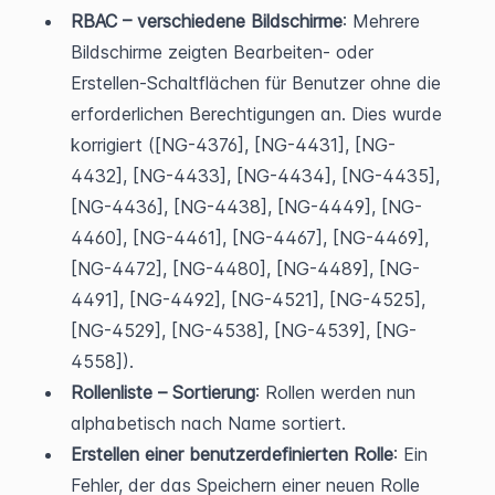
RBAC – verschiedene Bildschirme
: Mehrere 
Bildschirme zeigten Bearbeiten- oder 
Erstellen-Schaltflächen für Benutzer ohne die 
erforderlichen Berechtigungen an. Dies wurde 
korrigiert ([NG-4376], [NG-4431], [NG-
4432], [NG-4433], [NG-4434], [NG-4435], 
[NG-4436], [NG-4438], [NG-4449], [NG-
4460], [NG-4461], [NG-4467], [NG-4469], 
[NG-4472], [NG-4480], [NG-4489], [NG-
4491], [NG-4492], [NG-4521], [NG-4525], 
[NG-4529], [NG-4538], [NG-4539], [NG-
4558]).
Rollenliste – Sortierung
: Rollen werden nun 
alphabetisch nach Name sortiert.
Erstellen einer benutzerdefinierten Rolle
: Ein 
Fehler, der das Speichern einer neuen Rolle 