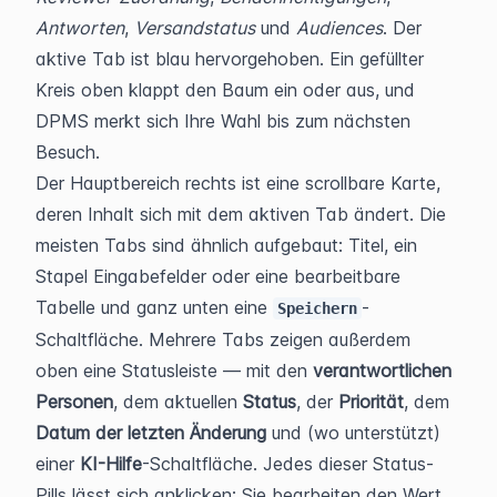
Antworten
, 
Versandstatus
 und 
Audiences
. Der 
aktive Tab ist blau hervorgehoben. Ein gefüllter 
Kreis oben klappt den Baum ein oder aus, und 
DPMS merkt sich Ihre Wahl bis zum nächsten 
Besuch.
Der Hauptbereich rechts ist eine scrollbare Karte, 
deren Inhalt sich mit dem aktiven Tab ändert. Die 
meisten Tabs sind ähnlich aufgebaut: Titel, ein 
Stapel Eingabefelder oder eine bearbeitbare 
Tabelle und ganz unten eine 
-
Speichern
Schaltfläche. Mehrere Tabs zeigen außerdem 
oben eine Statusleiste — mit den 
verantwortlichen 
Personen
, dem aktuellen 
Status
, der 
Priorität
, dem 
Datum der letzten Änderung
 und (wo unterstützt) 
einer 
KI-Hilfe
-Schaltfläche. Jedes dieser Status-
Pills lässt sich anklicken: Sie bearbeiten den Wert 