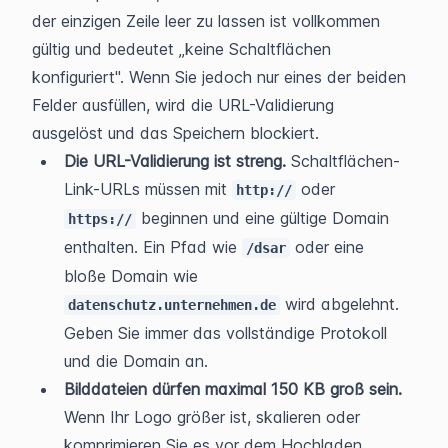
der einzigen Zeile leer zu lassen ist vollkommen 
gültig und bedeutet „keine Schaltflächen 
konfiguriert". Wenn Sie jedoch nur eines der beiden 
Felder ausfüllen, wird die URL-Validierung 
ausgelöst und das Speichern blockiert.
Die URL-Validierung ist streng.
 Schaltflächen-
Link-URLs müssen mit 
 oder 
http://
 beginnen und eine gültige Domain 
https://
enthalten. Ein Pfad wie 
 oder eine 
/dsar
bloße Domain wie 
 wird abgelehnt. 
datenschutz.unternehmen.de
Geben Sie immer das vollständige Protokoll 
und die Domain an.
Bilddateien dürfen maximal 150 KB groß sein.
Wenn Ihr Logo größer ist, skalieren oder 
komprimieren Sie es vor dem Hochladen. 